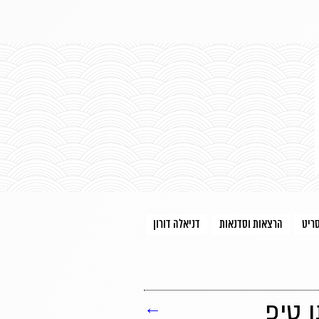
סריט
הרצאות וסדנאות
דניאלה דורון
 טיפ
←