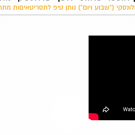
ונסקי ("שבוע ויום") נותן טיפ לתסריטאיםות מתח