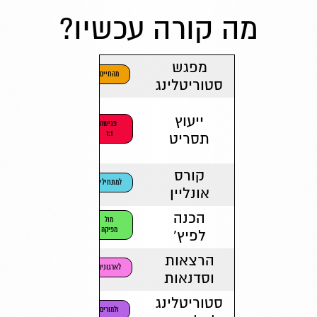
מה קורה עכשיו?
מפגש
מהחיים
סטוריטלינג
ייעוץ
פגישה
1:1
תסריט
קורס
למתחילים
אונליין
הכנה
מול
מפיקה
לפיץ'
הרצאות
לארגונים
וסדנאות
סטוריטלינג
ולמורים