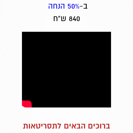
ב-
50% הנחה
840 ש"ח
ברוכים הבאים לתסריטאות