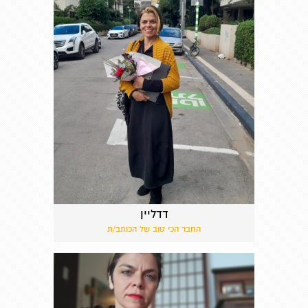
דדליין
החבר הכי טוב של הכותב/ת