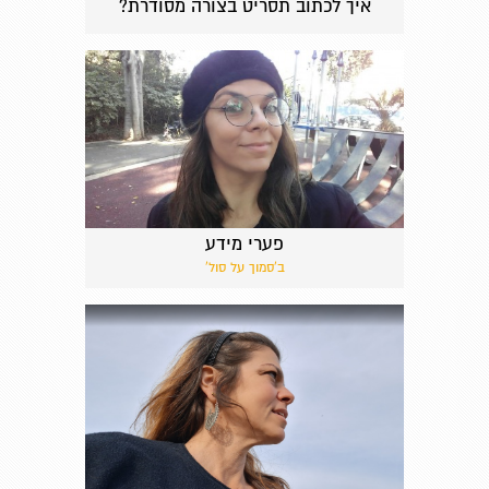
איך לכתוב תסריט בצורה מסודרת?
פערי מידע
ב'סמוך על סול'