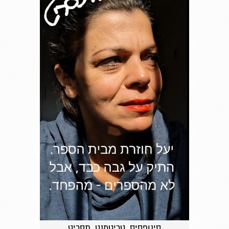
סינופסיס, טריטמנט, תסריט