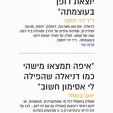
יוצאת דופן
בעוצמתה"
ד"ר דני לוסקי
דניאלה, את אש מארגנת, דוחפת, יוזמת, מניעה
תהליכים, שולפת טיפים על הדרך ומנהלת ביד רמה.
עונג של ממש. תודה על חוויה יוצאת דופן
בעוצמתה. ד"ר דני לוסקי.
קראו עוד
"איפה תמצאו מישהי
כמו דניאלה שהפילה
לי אסימון חשוב"
יואב באומל
מומלץ בחום!!! לכל מי שמתעניינים, מגששים, יש
להם רסיסי רעיונות (ואפילו גם אם זה לא)... לכו על
זה! הייתי בינתיים רק ב-3 מפגשים בסדנת