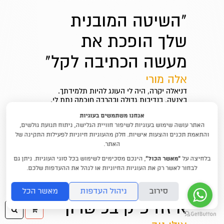
"השיטה המובנית
שלך הופכת את
מעשה הכתיבה לקל"
אלה מורי
דניאלה יקרה, היה לי העונג להיות תלמידתך.
בצנעה, בנדיבות גדולה ובהרבה חוכמה נתת לי,
ולכל שאר המשתתפים, המון כלים לעבוד איתם:
אנחנו משתמשים בעוגיות
רשימת סיכומי השיעורים, שאלון הדמויות
האתר עושה שימוש בעוגיות לשיפור חוויית הגלישה, ניתוח תנועת גולשים,
והגרפים... המון עזרים וכלים שאני נעזרת בהם כל
והתאמת תכנים והצעות אישיות. חלק מהעוגיות חיוניות לפעילות התקינה של
הזמן. השיטה...
האתר.
קראו עוד
בלחיצה על
“מאשר הכול”
, הינכם מסכימים לשימוש בכל סוגי העוגיות. ניתן גם
לבחור לאשר רק את העוגיות החיוניות או לנהל את ההעדפות שלכם.
"מביאה אותנו אל
סירוב
ניהול העדפות
מאשר הכל
איזה פיק בכישרון"
ההזמנה
חיפו