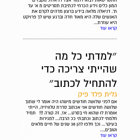
התסריטאות לבוא ללמוד אצל דניאלה. מקבלים
המון כלים וידע הכרחי לכתיבת תסריטים מ א' עד
ת'. דניאלה מלאה בידע ברצון מדהים לקדם את
האנשים שלה היא מאוד חדה וברגע שיש לך פרויקט
היא עוזרת...
קראו עוד
״למדתי כל מה
שהייתי צריכה כדי
להתחיל לכתוב״
גלית פלד פיק
אם לפני שלושה חודשים מישהו היה אומר לי שתוך
שלושה חודשים אני אכתוב סדרת טלוויזיה, הייתי
אומרת לו שהוא חי בסרט... אז, זה קורה !!! תמיד
חלמתי לכתוב וכתבתי ככ הרבה... למגירות
בעיקר... וכך חלפו להן 38 שנים של חיים מלאים
וטובים,...
קראו עוד