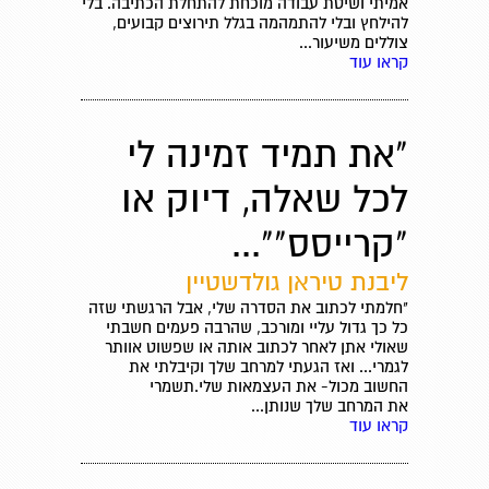
אמיתי ושיטת עבודה מוכחת להתחלת הכתיבה. בלי
להילחץ ובלי להתמהמה בגלל תירוצים קבועים,
צוללים משיעור...
קראו עוד
"את תמיד זמינה לי
לכל שאלה, דיוק או
"קרייסס""...
ליבנת טיראן גולדשטיין
"חלמתי לכתוב את הסדרה שלי, אבל הרגשתי שזה
כל כך גדול עליי ומורכב, שהרבה פעמים חשבתי
שאולי אתן לאחר לכתוב אותה או שפשוט אוותר
לגמרי... ואז הגעתי למרחב שלך וקיבלתי את
החשוב מכול- את העצמאות שלי.תשמרי
את המרחב שלך שנותן...
קראו עוד