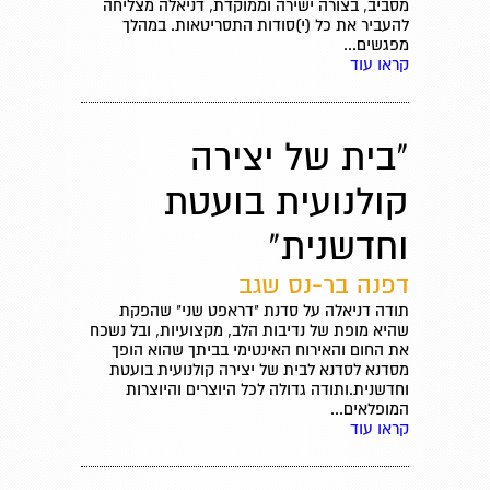
מסביב, בצורה ישירה וממוקדת, דניאלה מצליחה
להעביר את כל (י)סודות התסריטאות. במהלך
מפגשים...
קראו עוד
"בית של יצירה
קולנועית בועטת
וחדשנית"
דפנה בר-נס שגב
תודה דניאלה על סדנת "דראפט שני" שהפקת
שהיא מופת של נדיבות הלב, מקצועיות, ובל נשכח
את החום והאירוח האינטימי בביתך שהוא הופך
מסדנא לסדנא לבית של יצירה קולנועית בועטת
וחדשנית.ותודה גדולה לכל היוצרים והיוצרות
המופלאים...
קראו עוד