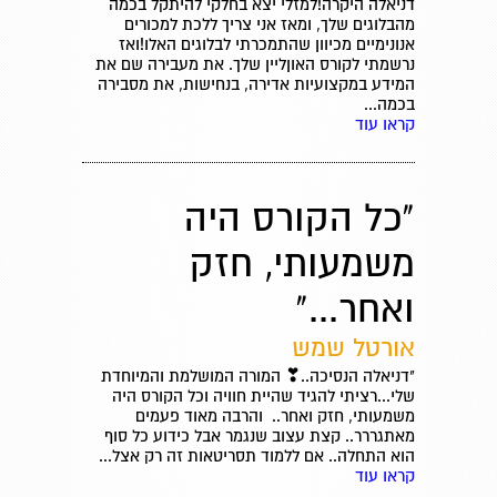
דניאלה היקרה!למזלי יצא בחלקי להיתקל בכמה
מהבלוגים שלך, ומאז אני צריך ללכת למכורים
אנונימיים מכיוון שהתמכרתי לבלוגים האלו!ואז
נרשמתי לקורס האוןליין שלך. את מעבירה שם את
המידע במקצועיות אדירה, בנחישות, את מסבירה
בכמה...
קראו עוד
"כל הקורס היה
משמעותי, חזק
ואחר..."
אורטל שמש
"דניאלה הנסיכה..❣ המורה המושלמת והמיוחדת
שלי...רציתי להגיד שהיית חוויה וכל הקורס היה
משמעותי, חזק ואחר.. והרבה מאוד פעמים
מאתגררר.. קצת עצוב שנגמר אבל כידוע כל סוף
הוא התחלה.. אם ללמוד תסריטאות זה רק אצל...
קראו עוד