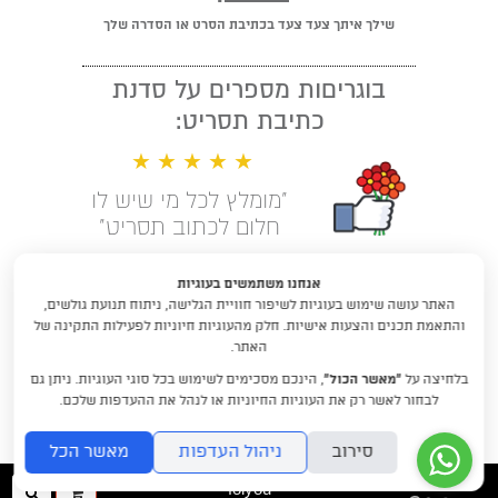
שילך איתך צעד צעד בכתיבת הסרט או הסדרה שלך
בוגריםות מספרים על סדנת
כתיבת תסריט:
★ ★ ★ ★ ★
"מומלץ לכל מי שיש לו
חלום לכתוב תסריט"
קראו עוד המלצות
אנחנו משתמשים בעוגיות
האתר עושה שימוש בעוגיות לשיפור חוויית הגלישה, ניתוח תנועת גולשים,
לימודי תסריטאות וסטוריטלינג עם
והתאמת תכנים והצעות אישיות. חלק מהעוגיות חיוניות לפעילות התקינה של
דניאלה דורון
האתר.
בלחיצה על
“מאשר הכול”
, הינכם מסכימים לשימוש בכל סוגי העוגיות. ניתן גם
DraftRishon@gmail.com
לבחור לאשר רק את העוגיות החיוניות או לנהל את ההעדפות שלכם.
סירוב
ניהול העדפות
מאשר הכל
folyou
ההזמנה
חיפו