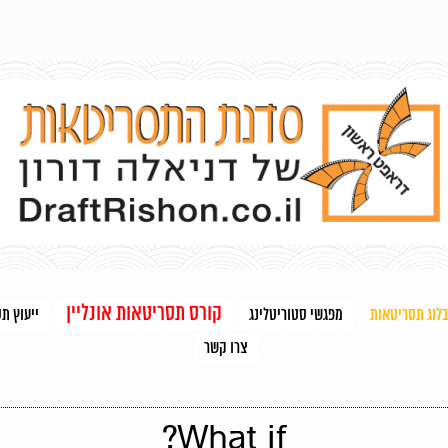
קורס תסריטאות אונליין
בלוג תסריטאות
מפגשי סטוריטלינג
ייעוץ ת
צרו קשר
What if?