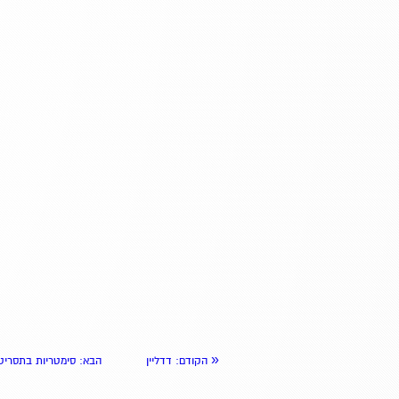
«
הקודם
: דדליין
הבא
: סימטריות בתסריט