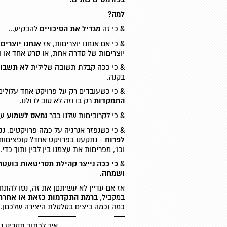
למה?
&
כי זה
מגדיל את הסיכויים
להבקיע...
&
כי אם אנחנו יוצריםות, אז
אנחנו יוצרים
יוצריםות של סדרה אחת, או סרט אחד או ו
&
כי ככה קבלת תשובה שלילית
לא תשבור
בקנה.
&
כי כשעובדים רק על פרויקט אחד עלולים
התמקדות
רק בו וזה לא טוב לו ולנו.
&
כי לקרוביםות שלנו כבר
נמאס לשמוע
על
&
כי כשנפזר אנרגיה על כמה פרויקטים, נג
לפרוח
- נתקענו בפרויקט אחד? קופציםות 
וכו', מפריםות את עצמנו בין לבין ותוך כדי.
& כי ככה נייצר
קהילת תסריטאות בועטת,
ושמחה.
אז אם עדיין לא עשיתםן את זה, נסו להתחי
במקביל,
ברמת התקדמות כזאת או אחרת
כמה וכמה ביצים בסלסלת היצירה שלכםן.
איך לכתוב תסריט ט