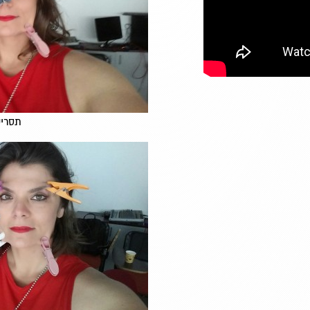
תסריט