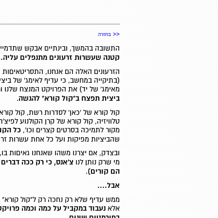
<<
בחזרה
התשובה בהמשך, ובינתיים אבקש שתדמיינו
קטנה שעשרות זרעונים מתנפלים עליה.
הזרעונים האלה הם אנחנו, התסריטאיםות 
(בתיקייה במחשב, כי עדיף לאימג' של ביצי
מאימג' של יד) את הפרויקט המנצח שלנו ו
ר
ביצית תפצח ב"קול קורא" להגשה
.
קול קורא של 'כאן' לסדרות רשת, קול קורא
טלוויזיה, קול קורא של קרן הקולנוע לפיצ'ר
מקור לתמיכה בסרטים קצרים וכו',
כל הקו
שהביציות מפיקות ועל כל אחת עשרות זרע
ובצדק, אם יצרנו משהו שאנחנו גאיםות בו,
מי שרק נותן לנו
צ'אנס, כי רק ככה דברים
הם קורים)
.
אבל....
ממש עדיף שלא רק נחכה רק ל"קול קורא" 
אלא
נעבוד במקביל על כמה וכמה פרויקטי
בפורמטים שונים.