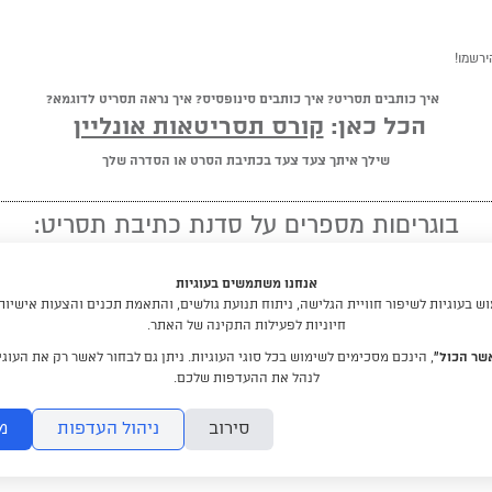
ירשמו!
איך כותבים תסריט? איך כותבים סינופסיס? איך נראה תסריט לדוגמא?
הכל כאן:
קורס תסריטאות אונליין
שילך איתך צעד צעד בכתיבת הסרט או הסדרה שלך
בוגריםות מספרים על סדנת כתיבת תסריט:
★ ★ ★ ★ ★
אנחנו משתמשים בעוגיות
"מומלץ לכל מי שיש לו חלום לכתוב תסריט"
 בעוגיות לשיפור חוויית הגלישה, ניתוח תנועת גולשים, והתאמת תכנים והצעות אישיות
חיוניות לפעילות התקינה של האתר.
קראו עוד המלצות
שר הכול”
, הינכם מסכימים לשימוש בכל סוגי העוגיות. ניתן גם לבחור לאשר רק את העוגיו
לנהל את ההעדפות שלכם.
לימודי תסריטאות וסטוריטלינג עם דניאלה דורון
סירוב
ניהול העדפות
מ
DraftRishon@gmail.com