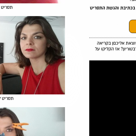
תסריט 
 בכתיבת והגשת התסריט
יוצאת אליכםן בקריאה
בטוריון? אז הקליקו על
תסריט ל