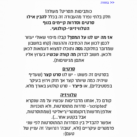
<<
בחזרה
כותביםות תסריט? מעולה!
חלק בלתי נפרד מהעבודה זה בכלל
להבין אילו
סרטים וסדרות קיימים בנוף
הטלוויזיוני-קולנועי.
אז מה יש לנו על המסך?
קבלו מיפוי שאולי יעזור
לכםן לכוון את הכתיבה וההגשה (קחו בחשבון
שמדובר בחלוקה
גסה
ותוכלו למצוא דוגמאות לכאן
ולכאן. חשוב לבדוק
מה קורה עכשיו
בערוץ אליו
אתםן מגישיםות).
סרטים
בסרטים זה פשוט - יש לנו
סרט קצר
(שעדיף
שיהיה כמה שיותר קצר אך חזק וירוץ בעיקר
בפסטיבלים), או
פיצ'ר
- סרט קולנוע באורך מלא.
טלוויזיה
קודם כל, אנחנו מדבריםות עכשיו על מה שנקרא
'scripted'- סדרות מתוסרטות, ולא תוכניות
אולפן/חדשות/דוקומנטרי/ריאליטי (שמתוסרטות,
אבל בקטע אחר...).
אפשר להבדיל בין הסדרות המתוסרטות לפי שני
פרמטרים עיקריים (ולא, 'טובה' ו'גרועה' זה עניין של
טעם):