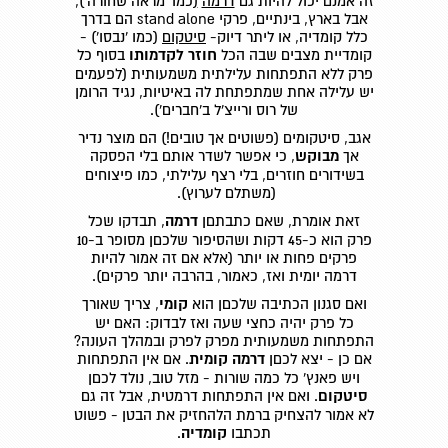
זה אמנם יכול להיות גם
דרמה
(
כמו 'מראה שחורה'),
אבל בארץ, בינתיים, פרקי stand alone הם בדרך
כלל קומדיה, או ליתר דיוק-
סיטקום
(כמו 'נבסו') -
קומדיית מצבים שבה הכל
חוזר לקדמותו
בסוף כל
פרק ללא התפתחות עלילתית משמעותית (לפעמים
יש עלילה אחת שמתפתחת לה באיטיות, נגיד הרומן
של רוס ורייצ'ל ב'חברים').
אגב, סיטקומים (פשוטים אך טובים!) הם מוצר נדיר
אך
מבוקש
, כי אפשר לשדר אותם בלי הפסקה
בשידורים חוזרים, בלי רצף עלילתי, כמו פיצוחים
(משתלם לערוץ).
זאת אומרת, שאם כתבתםן
דרמה
, תבדקו שכל
פרק הוא כ-45 דקות ושהסיפור שלכםן מסופר ב-10
פרקים פחות או יותר (אלא אם זה אמור להיות
דרמה יומית ואז, כאמור, בהרבה יותר פרקים).
ואם סגנון הכתיבה שלכםן הוא
קומי
, צריך שאורך
כל פרק יהיה כחצי שעה ואז לבדוק: האם יש
התפתחות משמעותית מפרק לפרק ובמהלך העונה?
אם כן - יצא לכםן
דרמה קומית
. אם אין התפתחות
ויש פאנץ' כל כמה שורות - מזל טוב, נולד לכםן
סיטקום
. ואם אין התפתחות דרמטית, אבל זה גם
לא אמור להצחיק ברמת הלהחזיק את הבטן - פשוט
תכתבו
קומדיה
.