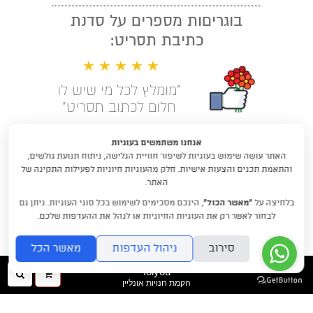
בוגריםות מספרים על סדנת
כתיבת תסריט:
★ ★ ★ ★ ★
"מומלץ לכל מי שיש לו
חלום לכתוב תסריט"
קראו עוד המלצות
אנחנו משתמשים בעוגיות
האתר עושה שימוש בעוגיות לשיפור חוויית הגלישה, ניתוח תנועת גולשים,
לימודי תסריטאות וסטוריטלינג עם
והתאמת תכנים והצעות אישיות. חלק מהעוגיות חיוניות לפעילות התקינה של
דניאלה דורון
האתר.
בלחיצה על
“מאשר הכול”
, הינכם מסכימים לשימוש בכל סוגי העוגיות. ניתן גם
DraftRishon@gmail.com
לבחור לאשר רק את העוגיות החיוניות או לנהל את ההעדפות שלכם.
סירוב
ניהול העדפות
מאשר הכל
folyou
ההזמנה
חיפו
הקמת חנויות אונליין
שלך