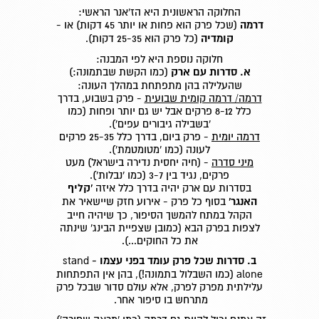
החלוקה הראשונית היא הז'אנר הראשי:
דרמה
(שכל פרק הוא פחות או יותר 45 דקות) או -
קומדיה
(כל פרק הוא 25-35 דקות).
חלוקה נוספת היא לפי המבנה:
א. סדרות עם ארק
(כמו הקשת שבתמונה:)
שהעלילה בהן מתפתחת במהלך העונה:
דרמה/ דרמה קומית שבועית
- פרק בשבוע, בדרך
כלל 8-12 פרקים אבל יש גם יותר ופחות (כמו
'בשבילה גיבורים עפים').
דרמה יומית
- פרק ביום, בדרך כלל 25-35 פרקים
לעונה (כמו 'מטומטמת').
מיני סדרה
- (חיה יחסית נדירה בישראל) מעט
פרקים, נגיד בין 3-7 (כמו 'נבלות').
בסדרות עם ארק יהיה בדרך כלל איזה
'קליף
האנגר
'
בסוף כל פרק - אירוע חזק שיישאיר את
הקהל במתח להמשך הסיפור, כך שיהיה חייב
לצפות בפרק הבא (כמובן שצפיית הבינג' שינתה
את כל החוקים...).
ב.
סדרות שכל פרק עומד בפני עצמו -
stand
alone (כמו השבלול בתמונה!), בהן אין התפתחות
עלילתית מפרק לפרק, אלא עולם סדור שבכל פרק
מתרחש בו סיפור אחר.