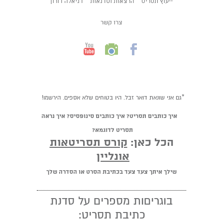
ייעוץ תסריט
הרצאות וסדנאות
דניאלה דורון
צרו קשר
*גם אני שונאת דואר זבל. היו בטוחים שלא אספים. הירשמו!
איך כותבים תסריט? איך כותבים סינופסיס? איך נראה
תסריט לדוגמא?
הכל כאן:
קורס תסריטאות
אונליין
שילך איתך צעד צעד בכתיבת הסרט או הסדרה שלך
בוגריםות מספרים על סדנת
כתיבת תסריט: