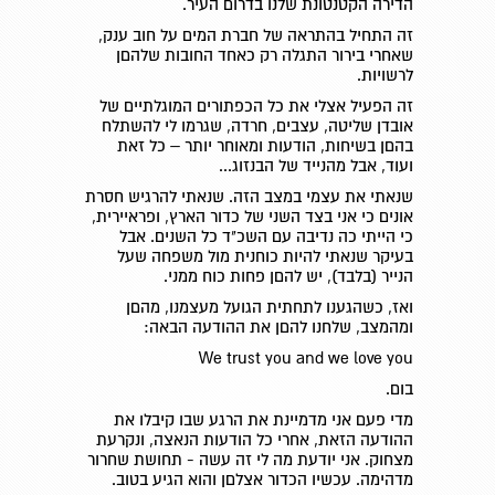
הדירה הקטנטונת שלנו בדרום העיר.
זה התחיל בהתראה של חברת המים על חוב ענק,
שאחרי בירור התגלה רק כאחד החובות שלהםן
לרשויות.
זה הפעיל אצלי את כל הכפתורים המוגלתיים של
אובדן שליטה, עצבים, חרדה, שגרמו לי להשתלח
בהםן בשיחות, הודעות ומאוחר יותר – כל זאת
ועוד, אבל מהנייד של הבנזוג...
שנאתי את עצמי במצב הזה. שנאתי להרגיש חסרת
אונים כי אני בצד השני של כדור הארץ, ופראיירית,
כי הייתי כה נדיבה עם השכ"ד כל השנים. אבל
בעיקר שנאתי להיות כוחנית מול משפחה שעל
הנייר (בלבד), יש להםן פחות כוח ממני.
ואז, כשהגענו לתחתית הגועל מעצמנו, מהםן
ומהמצב, שלחנו להםן את ההודעה הבאה:
We trust you and we love you
בום.
מדי פעם אני מדמיינת את הרגע שבו קיבלו את
ההודעה הזאת, אחרי כל הודעות הנאצה, ונקרעת
מצחוק. אני יודעת מה לי זה עשה - תחושת שחרור
מדהימה. עכשיו הכדור אצלםן והוא הגיע בטוב.