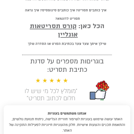
איך כותבים תסריט? איך כותבים סינופסיס? איך נראה
תסריט לדוגמא?
הכל כאן:
קורס תסריטאות
אונליין
שילך איתך צעד צעד בכתיבת הסרט או הסדרה שלך
בוגריםות מספרים על סדנת
כתיבת תסריט:
★ ★ ★ ★ ★
"מומלץ לכל מי שיש לו
חלום לכתוב תסריט"
קראו עוד המלצות
אנחנו משתמשים בעוגיות
האתר עושה שימוש בעוגיות לשיפור חוויית הגלישה, ניתוח תנועת גולשים,
לימודי תסריטאות וסטוריטלינג עם
והתאמת תכנים והצעות אישיות. חלק מהעוגיות חיוניות לפעילות התקינה של
דניאלה דורון
האתר.