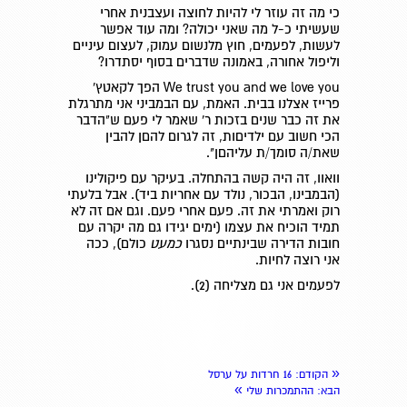
כי מה זה עוזר לי להיות לחוצה ועצבנית אחרי
שעשיתי כ-ל מה שאני יכולה? ומה עוד אפשר
לעשות, לפעמים, חוץ מלנשום עמוק, לעצום עיניים
וליפול אחורה, באמונה שדברים בסוף יסתדרו?
We trust you and we love you
הפך לקאטץ'
פרייז אצלנו בבית. האמת, עם הבמביני אני מתרגלת
את זה כבר שנים בזכות ר' שאמר לי פעם ש"הדבר
הכי חשוב עם ילדיםות, זה לגרום להםן להבין
שאת/ה סומך/ת עליהםן".
וואוו, זה היה קשה בהתחלה. בעיקר עם פיקולינו
(הבמבינו, הבכור, נולד עם אחריות ביד). אבל בלעתי
רוק ואמרתי את זה. פעם אחרי פעם. וגם אם זה לא
תמיד הוכיח את עצמו (ימים יגידו גם מה יקרה עם
חובות הדירה שבינתיים נסגרו
כמעט
כולם), ככה
אני רוצה לחיות.
לפעמים אני גם מצליחה (2)
.
«
הקודם
: 16 חרדות על ערסל
»
הבא
: ההתמכרות שלי