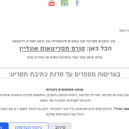
ירשמו!
איך כותבים תסריט? איך כותבים סינופסיס? איך נראה תסריט לדוגמא?
הכל כאן:
קורס תסריטאות אונליין
שילך איתך צעד צעד בכתיבת הסרט או הסדרה שלך
בוגריםות מספרים על סדנת כתיבת תסריט:
★ ★ ★ ★ ★
אנחנו משתמשים בעוגיות
"מומלץ לכל מי שיש לו חלום לכתוב תסריט"
 בעוגיות לשיפור חוויית הגלישה, ניתוח תנועת גולשים, והתאמת תכנים והצעות אישיות
חיוניות לפעילות התקינה של האתר.
קראו עוד המלצות
שר הכול”
, הינכם מסכימים לשימוש בכל סוגי העוגיות. ניתן גם לבחור לאשר רק את העוגיו
לנהל את ההעדפות שלכם.
לימודי תסריטאות וסטוריטלינג עם דניאלה דורון
סירוב
ניהול העדפות
מ
DraftRishon@gmail.com