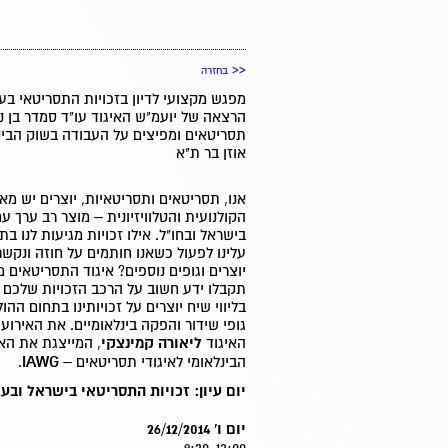
<<
בחזרה
מפגש מקצועי לדיון בזכויות התסריטאי בע
הרצאה של יועמ"ש האיגוד עו"ד סמדר בן 
אוזן בר ת"א
אנו, תסריטאים ותסריטאיות, יוצרים יש מא
הקולנועית והטלוויזיונית – מוצר רב ערך ע
בישראל ובחו"ל. אילו זכויות מגיעות לנו בת
עלינו לפעול כשאנו חותמים על חוזה ונקש
יוצרים וגופים נוספים? איגוד התסריטאים מ
תקבלו ידע חשוב על הרכב הזכויות שלכם
בליווי שיח יוצרים על זכויותינו בתחום הה
גופי שידור והפקה בינלאומיים. את האירו
האיגוד
ליאורה קמינצקי
, המייצגת את האי
הבינלאומי לאיגודי תסריטאים –
IAWG
.
יום עיון: זכויות התסריטאי בישראל ובע
יום ו' 26/12/2014