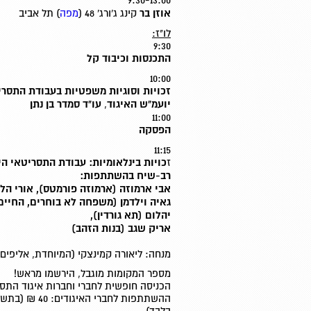
9:30-13:00
אוזן בר
קינג ג'ורג' 48 (
מפה
) תל אביב
לו"ז:
9:30
התכנסות וכיבוד קל
10:00
זכויות וסוגיות משפטיות בעבודת התסר
יועמ"ש האיגוד
,
עו"ד סמדר בן נתן
11:00
הפסקה
11:15
ז
כויות בינלאומיות: עבודת התסריטאי ה
רב-שיח בהשתתפות:
אבי ארמוזה (ארמוזה פורמטס), אורי הלוי (all Time Crooks
גאיה וילדמן (משפחה לא בוחרים, החיים 
יהלום (תא גורדין),
אריק שגב (בנות הזהב)
מנחה: ליאורה קמינצקי (המיוחדת, אליפים 
מספר המקומות מוגבל, הירשמו מראש!
הכניסה חופשית לחברי וחברות איגוד התס
ההשתתפות לחברי 