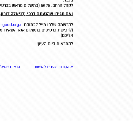
בלבד)
לקהל הרחב: 75 ₪ (בתשלום מראש בכרטיס אשראי בלבד)
ואם תגידו שהגעתם דרכי (דניאלה דורון, דרא
להרשמה שלחו מייל לכתובת
-good.org.il
(לרכישת כרטיסים בתשלום אנא השאירו מספ
אליכם)
להתראות ביום העיון!
«
הקודם
: מועדים להגשות
הבא
: דראפט/ס