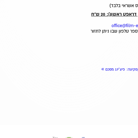
פט ראשון): 20 ש"ח
office@film-e
ר טלפון שבו ניתן לחזור
»
קיצה: פיצ'ינג מסכם