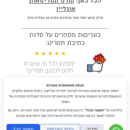
הכל כאן:
קורס תסריטאות
אונליין
שילך איתך צעד צעד בכתיבת הסרט או הסדרה שלך
בוגריםות מספרים על סדנת
כתיבת תסריט:
★ ★ ★ ★ ★
"מומלץ לכל מי שיש לו
חלום לכתוב תסריט"
קראו עוד המלצות
אנחנו משתמשים בעוגיות
האתר עושה שימוש בעוגיות לשיפור חוויית הגלישה, ניתוח תנועת גולשים,
לימודי תסריטאות וסטוריטלינג עם
והתאמת תכנים והצעות אישיות. חלק מהעוגיות חיוניות לפעילות התקינה של
דניאלה דורון
האתר.
בלחיצה על
“מאשר הכול”
, הינכם מסכימים לשימוש בכל סוגי העוגיות. ניתן גם
DraftRishon@gmail.com
לבחור לאשר רק את העוגיות החיוניות או לנהל את ההעדפות שלכם.
סירוב
ניהול העדפות
מאשר הכל