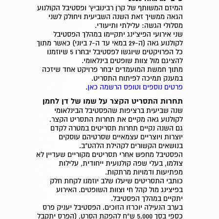
המיזם המשותף של קרן רבינוביץ' ופסטיבל הקולנוע
הגאה ממשיך זאת השנה השביעית ויחולק לשני
מסלולי הגשה: עלילתי ותיעודי.
שני אירועי הפיצ'ינג יתקיימו במהלך הפסטיבל
לקולנוע גאה (ה-29 במאי עד ה-7 ביוני) כאשר מתוך
כל הפרויקטים שיוגשו לפסטיבל יבחרו 5 שיוזמנו
להציגם מול צוות שופטים בינלאומי.
מתוך חמשת המועמדים יבחר פרויקט אחד שיזכה
במענק תמיכה לפיתוח התסריט.
פרטים נוספים וטופס הרשמה כאן
.
תחרות התסריט הקצר על שמו של דן לחמן
שנה שביעית ברציפות שהפסטיבל הבינלאומי
לקולנוע גאה מקיים את תחרות התסריט הקצר.
גם השנה נקיים תחרות תסריטים במטרה לקדם
יוצרות ויוצריים עצמאיים שסרטיהם עוסקים
בנושאים הקשורים לקהילת הלהט"ב.
הפסטיבל מחפש אחרי תסריטים מקוריים שעדיין לא
צולמו, בעלי שפה קולנועית ייחודית, עלילות
מפתיעות ודמויות מרתקות.
כותבי התסריטים שיעלו שלב יוזמנו לקחת חלק
בפיצינג מול קהל חי וצוות השופטים. האירוע
יתקיים במהלך הפסטיבל.
בערב הנעילה יוכרזו הזוכים. הפסטיבל יעניק פרס
כספי בסך 5,000 ש"ח להפקת הסרט, (הפרס יתקבל