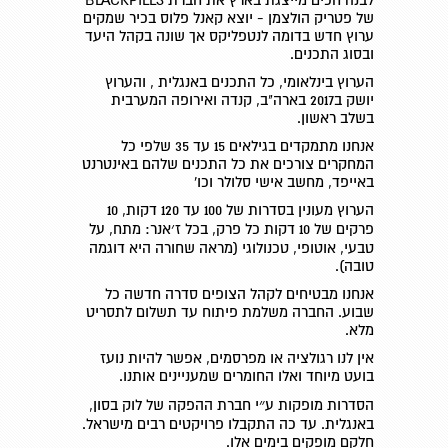
של פטריק הולצמן - יוצא קאנל פלוס בכיר שמקים
ערוץ חדש בדומה לנטפליקס אך שונה בקהל היעד
ובסוג התכנים.
הערוץ בינלאומי, כל התכנים באנגלית , והערוץ
יושק ב2017 בארה"ב, קנדה ואירופה המערבית
בשלב ראשון.
אנחנו מתמקדים בגילאים 15 עד 35 שלפי כל
המחקרים צורכים את כל התכנים שלהם באינטרנט
באייפד, מחשב אישי סלולר וכו'
הערוץ מעונין בסדרות של 100 עד 120 דקות, 10
פרקים של 10 דקות כל פרק, בכל ז׳אנר: מתח, על
טבעי, אוטופי, טכנולוגי (מראה שחורה היא דוגמה
טובה).
אנחנו מבטיחים לקהל הצופים סדרה חדשה כל
שבוע. החברה משלמת פיתוח עד תשלום לתסריט
מלא.
אין לנו רגולציה או מפרסמים, אפשר להיות נועז
בועט מיוחד ואלו החומרים שמעניינים אותנו.
הסדרות מופקות ע״י חברת ההפקה של לוק בסון,
באנגלית. עד כה התקבלו פרויקטים רבים מישראל.
חלקם מופקים בימים אלו.