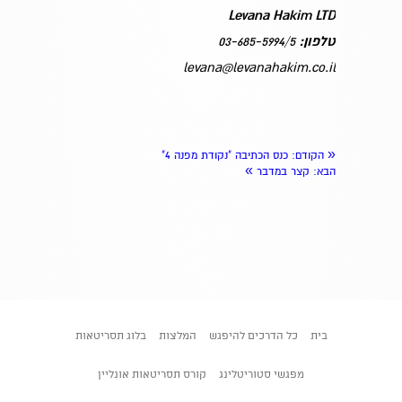
Levana Hakim LTD
טלפון:
03-685-5994/5
levana@levanahakim.co.il
«
הקודם
: כנס הכתיבה "נקודת מפנה 4"
»
הבא
: קצר במדבר
בית
כל הדרכים להיפגש
המלצות
בלוג תסריטאות
מפגשי סטוריטלינג
קורס תסריטאות אונליין