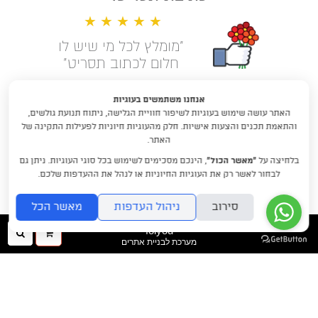
★ ★ ★ ★ ★
"מומלץ לכל מי שיש לו
חלום לכתוב תסריט"
קראו עוד המלצות
אנחנו משתמשים בעוגיות
האתר עושה שימוש בעוגיות לשיפור חוויית הגלישה, ניתוח תנועת גולשים,
לימודי תסריטאות וסטוריטלינג עם
והתאמת תכנים והצעות אישיות. חלק מהעוגיות חיוניות לפעילות התקינה של
דניאלה דורון
האתר.
בלחיצה על
“מאשר הכול”
, הינכם מסכימים לשימוש בכל סוגי העוגיות. ניתן גם
DraftRishon@gmail.com
לבחור לאשר רק את העוגיות החיוניות או לנהל את ההעדפות שלכם.
סירוב
ניהול העדפות
מאשר הכל
folyou
ההזמנה
חיפו
מערכת לבניית אתרים
שלך