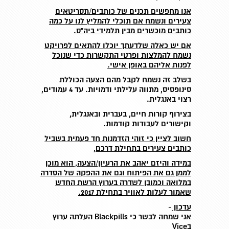
אנו מחפשים תכנים של כותבים/תסריטאים
צעירים ונשמח אם תוכלי להמליץ לנו על כמה
כותבים מוכשרים מבין תלמידי ביה"ס.
אם יש כאלה שלדעתך יוכלו להתאים לפרויקט
נשמח להמלצות ופרטי התקשרות כדי שנוכל
לפנות אליהם באופן אישי.
בשלב זה נשמח לקבל מהם הצעה הכוללת
סינופסיס, מתווה עלילתי ודמויות. עד 4 עמודים,
רצוי באנגלית.
בצירוף קורות חיים, בעברית ובאנגלית,
וקישורים לעבודות קודמות.
חשוב לציין כי זוהי הזדמנות חד פעמית בשביל
כותבים צעירים בתחילת דרכם,
במידה והיזם יאהב את הרעיון/הצעה, הוא מוכן
לממן גם את הפיתוח וגם את ההפקה של הסדרה
במלואה וכמובן לשדרה בערוץ הרשת החדש
שאמור לעלות לאוויר בתחילת 2017.
עדכון
-
אני שמחה לבשר כי
Blackpills
העלתה ערוץ
ב
Vice