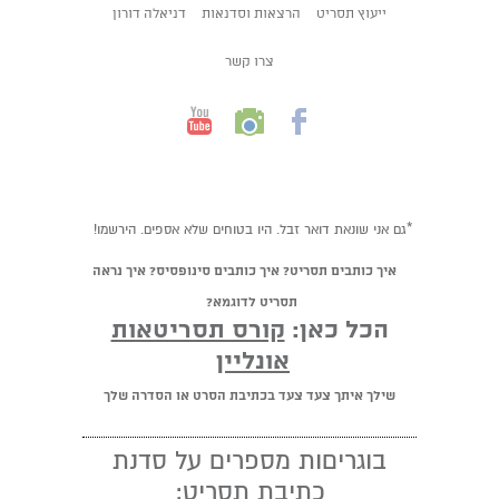
ייעוץ תסריט
הרצאות וסדנאות
דניאלה דורון
צרו קשר
*גם אני שונאת דואר זבל. היו בטוחים שלא אספים. הירשמו!
איך כותבים תסריט? איך כותבים סינופסיס? איך נראה
תסריט לדוגמא?
הכל כאן:
קורס תסריטאות
אונליין
שילך איתך צעד צעד בכתיבת הסרט או הסדרה שלך
בוגריםות מספרים על סדנת
כתיבת תסריט: