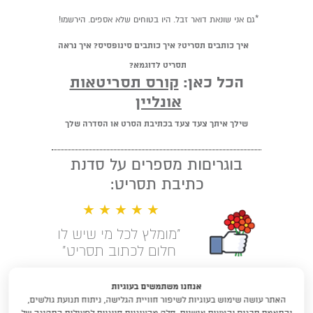
*גם אני שונאת דואר זבל. היו בטוחים שלא אספים. הירשמו!
איך כותבים תסריט? איך כותבים סינופסיס? איך נראה
תסריט לדוגמא?
הכל כאן:
קורס תסריטאות
אונליין
שילך איתך צעד צעד בכתיבת הסרט או הסדרה שלך
בוגריםות מספרים על סדנת
כתיבת תסריט:
★ ★ ★ ★ ★
"מומלץ לכל מי שיש לו
חלום לכתוב תסריט"
קראו עוד המלצות
אנחנו משתמשים בעוגיות
האתר עושה שימוש בעוגיות לשיפור חוויית הגלישה, ניתוח תנועת גולשים,
לימודי תסריטאות וסטוריטלינג עם