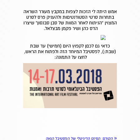
אמש היתה לי הזכות לצפות במקבץ מעורר השראה
בתחרות סרטי הסטודנטיםות ולהעניק פרס לסרט
המצוין "הניתוח לאחר המוות של סבן סבנסון" שיצרו
הדס כהן ושיר פקמן מבצלאל.
כדאי גם לכםן לקפוץ היום (חמישי) עד שבת
(שבת:), לפסטיבל המיוחד הזה ולפתוח את הראש,
לחצו על התמונה:
«
הקודם
: המיזם הדיגיטלי של הפסטיבל הגאה