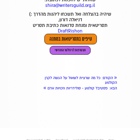
shira@writersguild.org.il
שיהיה בהצלחה ואל תשכחו ליהנות מהדרך :)
דניאלה דורון,
תסריטאית ומנחת סדנאות כתיבת תסריט
DraftRishon
טיפים בתסריטאות במתנה
הצטרפות לניוזלטר החודשי
«
הקודם
: כל מה שרצית לשאול על הגשה לקרן
הקולנוע
»
הבא
: פסטיבל קולנוע - סולידריות וזכויות אדם