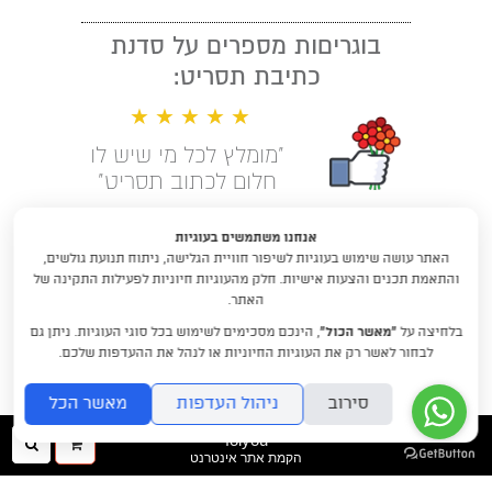
בוגריםות מספרים על סדנת
כתיבת תסריט:
★ ★ ★ ★ ★
"מומלץ לכל מי שיש לו
חלום לכתוב תסריט"
קראו עוד המלצות
אנחנו משתמשים בעוגיות
האתר עושה שימוש בעוגיות לשיפור חוויית הגלישה, ניתוח תנועת גולשים,
לימודי תסריטאות וסטוריטלינג עם
והתאמת תכנים והצעות אישיות. חלק מהעוגיות חיוניות לפעילות התקינה של
דניאלה דורון
האתר.
בלחיצה על
“מאשר הכול”
, הינכם מסכימים לשימוש בכל סוגי העוגיות. ניתן גם
DraftRishon@gmail.com
לבחור לאשר רק את העוגיות החיוניות או לנהל את ההעדפות שלכם.
סירוב
ניהול העדפות
מאשר הכל
folyou
ההזמנה
חיפו
הקמת אתר אינטרנט
שלך