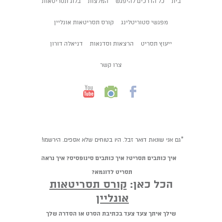
בית
כל הדרכים להיפגש
המלצות
בלוג תסריטאות
מפגשי סטוריטלינג
קורס תסריטאות אונליין
ייעוץ תסריט
הרצאות וסדנאות
דניאלה דורון
צרו קשר
*גם אני שונאת דואר זבל. היו בטוחים שלא אספים. הירשמו!
איך כותבים תסריט? איך כותבים סינופסיס? איך נראה
תסריט לדוגמא?
הכל כאן:
קורס תסריטאות
אונליין
שילך איתך צעד צעד בכתיבת הסרט או הסדרה שלך