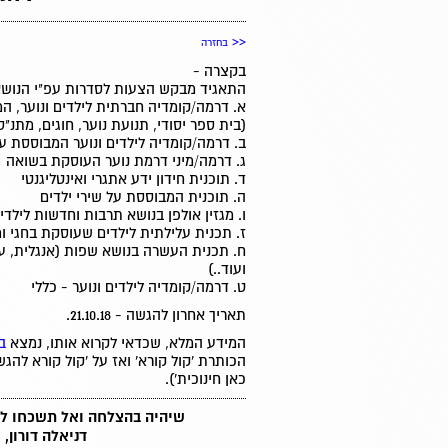
<<
בחזרה
בקצרה -
התאגיד מבקש הצעות לסדרות עפ"י הנושא
א. דרמה/קומדיה חברתית לילדים ונוער, המ
(בית ספר יסודי, תנועת נוער, חוגים, מתנ"ס.
ב. דרמה/קומדיה לילדים ונוער המבוססת ע
ג. דרמה/מיני דרמת נוער העוסקת בשואה
ד. תוכנית חידון ידע אתגרי ואינטליגנטי
ה. תוכנית המבוססת על שירי ילדים
ו. מגזין אולפן בנושא תרבות וחדשות לילדי
ז. תכנית עלילתית לילדים שעוסקת בחגי ו
ח. תכנית העשרה בנושא שפות (אנגלית, ע
ועוד..)
ט. דרמה/קומדיה לילדים ונוער - כללי
תאריך אחרון להגשה - 21.10.18.
המידע המלא, שכדאי לקרוא אותו, נמצא
ב
הכותרת 'קול קורא' ואז על 'קול קורא להג
כאן חינוכית').
שיהיה בהצלחה ואל תשכחו ליה
דניאלה דורון,