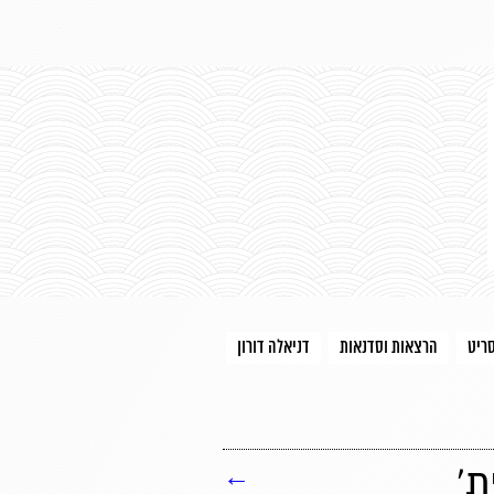
סריט
הרצאות וסדנאות
דניאלה דורון
ת'
←