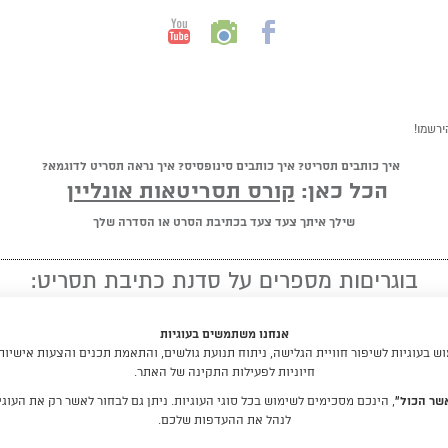
ירשמו!
איך כותבים תסריט? איך כותבים סינופסיס? איך נראה תסריט לדוגמא?
הכל כאן:
קורס תסריטאות אונליין
שילך איתך צעד צעד בכתיבת הסרט או הסדרה שלך
בוגריםות מספרים על סדנת כתיבת תסריט:
★ ★ ★ ★ ★
אנחנו משתמשים בעוגיות
"מומלץ לכל מי שיש לו חלום לכתוב תסריט"
 בעוגיות לשיפור חוויית הגלישה, ניתוח תנועת גולשים, והתאמת תכנים והצעות אישיות
חיוניות לפעילות התקינה של האתר.
קראו עוד המלצות
שר הכול”
, הינכם מסכימים לשימוש בכל סוגי העוגיות. ניתן גם לבחור לאשר רק את העוגיו
לנהל את ההעדפות שלכם.
לימודי תסריטאות וסטוריטלינג עם דניאלה דורון