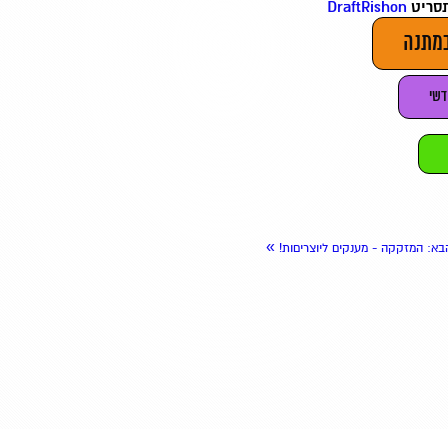
תסריט
DraftRishon
במתנה
דשי
»
בא
: המזקקה - מענקים ליוצריםות!