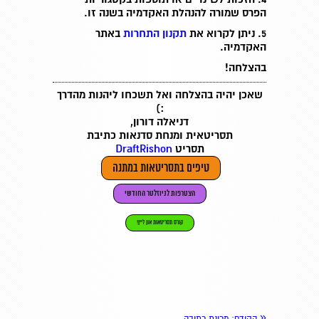
הפרס
שמורה להנהלת האקדמיה בשנה זו
.
5. ניתן לקרוא את
תקנון התחרות
באתר
האקדמיה.
בהצלחה!
שאכן יהיה בהצלחה ואל תשכחו ליהנות מהדרך
:)
דניאלה דורון,
תסריטאית ומנחת סדנאות כתיבת
תסריט
DraftRishon
טיפים בתסריטאות במתנה
הצטרפות לניוזלטר החודשי
קורס תסריטאות און ליין!
«
הקודם
: מכונת כתיבה