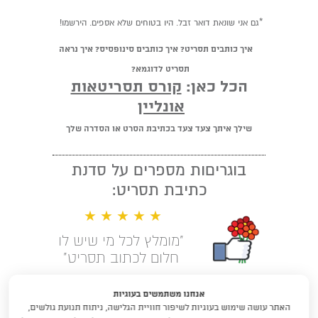
*גם אני שונאת דואר זבל. היו בטוחים שלא אספים. הירשמו!
איך כותבים תסריט? איך כותבים סינופסיס? איך נראה
תסריט לדוגמא?
הכל כאן:
קורס תסריטאות
אונליין
שילך איתך צעד צעד בכתיבת הסרט או הסדרה שלך
בוגריםות מספרים על סדנת
כתיבת תסריט:
★ ★ ★ ★ ★
"מומלץ לכל מי שיש לו
חלום לכתוב תסריט"
קראו עוד המלצות
אנחנו משתמשים בעוגיות
האתר עושה שימוש בעוגיות לשיפור חוויית הגלישה, ניתוח תנועת גולשים,
לימודי תסריטאות וסטוריטלינג עם