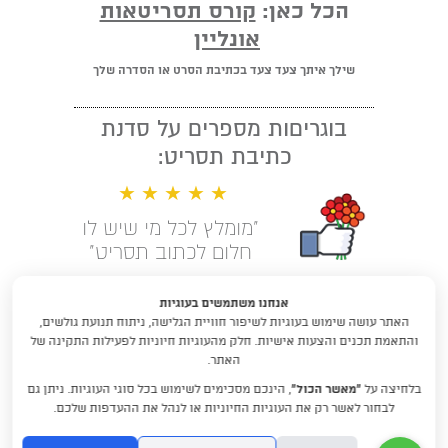
הכל כאן:
קורס תסריטאות
אונליין
שילך איתך צעד צעד בכתיבת הסרט או הסדרה שלך
בוגריםות מספרים על סדנת
כתיבת תסריט:
★ ★ ★ ★ ★
"מומלץ לכל מי שיש לו
חלום לכתוב תסריט"
קראו עוד המלצות
אנחנו משתמשים בעוגיות
האתר עושה שימוש בעוגיות לשיפור חוויית הגלישה, ניתוח תנועת גולשים,
לימודי תסריטאות וסטוריטלינג עם
והתאמת תכנים והצעות אישיות. חלק מהעוגיות חיוניות לפעילות התקינה של
דניאלה דורון
האתר.
בלחיצה על
“מאשר הכול”
, הינכם מסכימים לשימוש בכל סוגי העוגיות. ניתן גם
DraftRishon@gmail.com
לבחור לאשר רק את העוגיות החיוניות או לנהל את ההעדפות שלכם.