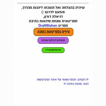
שיהיה בהצלחה ואל תשכחו ליהנות מהדרך,
והפעם לדרום :)
דניאלה דורון,
תסריטאית ומנחת סדנאות כתיבת
תסריט
DraftRishon
טיפים בתסריטאות במתנה
הצטרפות לניוזלטר החודשי
קורס תסריטאות און ליין!
«
הקודם
: הכנס השנתי של איגוד המפיקיםות
»
הבא
: מכונת כתיבה