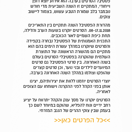
פסטיבל הסרטים בערבה הוא אירוע יוצא דופן
וייחודי, המתקיים זו השנה השביעית מדי חודש
נובמבר בלב שמורת הטבע עשוש, בצמוד ליישוב
צוקים.
מהדורת הפסטיבל השנה תתקיים בין התאריכים
08-17.11.2018. הסרטים יוקרנו בשעות הערב והלילה,
תחת כיפת השמיים לאור הכוכבים.
התכנית האמנותית של הפסטיבל נבחרה בקפידה
והסרטים שיוקרנו במהלך עשרת הימים בהם הוא
מתקיים הם מהשורה הראשונה של התוצרת
העולמית שהוקרנה בפסטיבלי הסרטים בעולם
בשנה האחרונה. בין סרטי הפסטיבל גם סרטים
המיועדים לילדים ובני נוער, וכן סרטים קצרים
שהופקו וצולמו במהלך השנה האחרונה בערבה.
יוצרי הסרטים יוזמנו ללוות את יצירותיהם, יציגו
אותן בפני הקהל לפני ההקרנה וישוחחו עם הצופים
לאחריה.
הסרטים יוקרנו על מסך ענק והקהל יתרווח על יציע
רחב ידיים ונוח להפליא, שהוקם במיוחד לשם כך
בעמק שבין צוקי ההרים של הנגב המזרחי.
>>
כל הפרטים כאן
<<