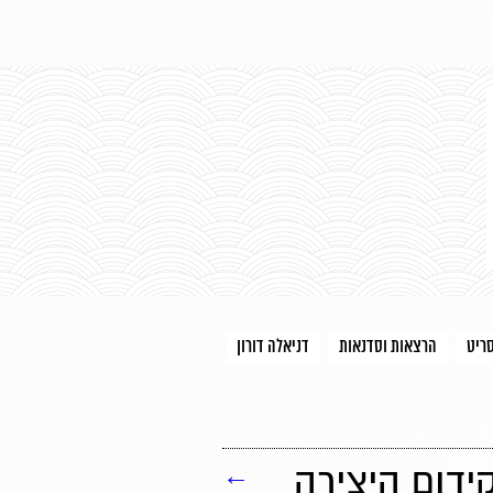
סריט
הרצאות וסדנאות
דניאלה דורון
ידום היצירה
←