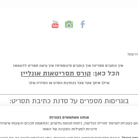
ירשמו!
איך כותבים תסריט? איך כותבים סינופסיס? איך נראה תסריט לדוגמא?
הכל כאן:
קורס תסריטאות אונליין
שילך איתך צעד צעד בכתיבת הסרט או הסדרה שלך
בוגריםות מספרים על סדנת כתיבת תסריט:
★ ★ ★ ★ ★
אנחנו משתמשים בעוגיות
"מומלץ לכל מי שיש לו חלום לכתוב תסריט"
 בעוגיות לשיפור חוויית הגלישה, ניתוח תנועת גולשים, והתאמת תכנים והצעות אישיות
חיוניות לפעילות התקינה של האתר.
קראו עוד המלצות