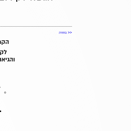
<<
בחזרה
הקרן
לקי
והגיאו