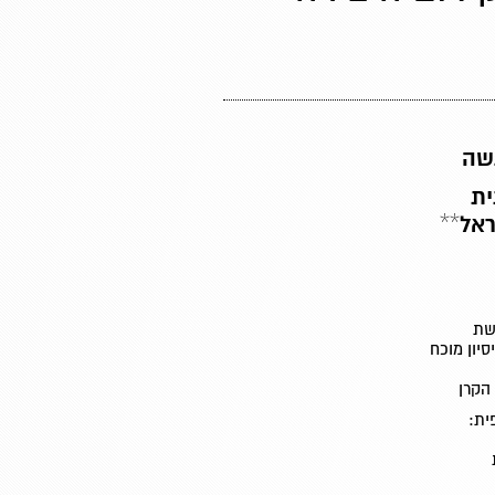
גשה
ית
ראל
**
רשת
יון מוכח
הקרן
ית: