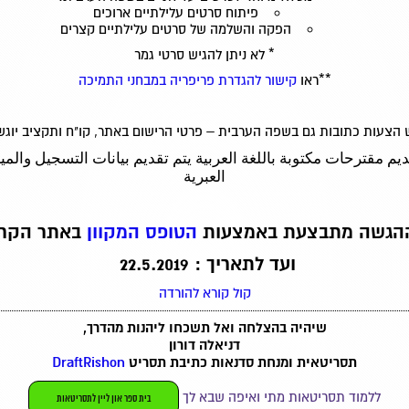
פיתוח סרטים עלילתיים ארוכים
הפקה והשלמה של סרטים עלילתיים קצרים
* לא ניתן להגיש סרטי גמר
**ראו
קישור להגדרת פריפריה במבחני התמיכה
ש הצעות כתובות גם בשפה הערבית – פרטי הרישום באתר, קו"ח ותקציב יוגש
ديم مقترحات مكتوبة باللغة العربية يتم تقديم بيانات التسجيل والميزا
العبرية
הגשה מתבצעת באמצעות
הטופס המקוון
באתר הקרן
ועד לתאריך : 22.5.2019
קול קורא להורדה
שיהיה בהצלחה ואל תשכחו ליהנות מהדרך,
דניאלה דורון
תסריטאית ומנחת סדנאות כתיבת תסריט
DraftRishon
ללמוד תסריטאות מתי ואיפה שבא לך
בית ספר און ליין לתסריטאות