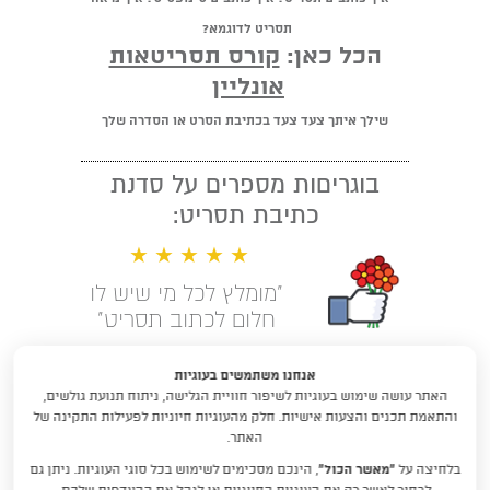
תסריט לדוגמא?
הכל כאן:
קורס תסריטאות
אונליין
שילך איתך צעד צעד בכתיבת הסרט או הסדרה שלך
בוגריםות מספרים על סדנת
כתיבת תסריט:
★ ★ ★ ★ ★
"מומלץ לכל מי שיש לו
חלום לכתוב תסריט"
קראו עוד המלצות
אנחנו משתמשים בעוגיות
האתר עושה שימוש בעוגיות לשיפור חוויית הגלישה, ניתוח תנועת גולשים,
לימודי תסריטאות וסטוריטלינג עם
והתאמת תכנים והצעות אישיות. חלק מהעוגיות חיוניות לפעילות התקינה של
דניאלה דורון
האתר.
בלחיצה על
“מאשר הכול”
, הינכם מסכימים לשימוש בכל סוגי העוגיות. ניתן גם
DraftRishon@gmail.com