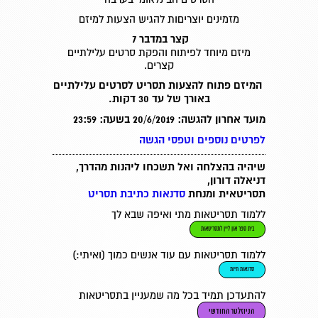
מזמינים יוצריםות להגיש הצעות למיזם
קצר במדבר 7
מיזם מיוחד לפיתוח והפקת סרטים עלילתיים
קצרים.
המיזם פתוח להצעות תסריט לסרטים עלילתיים
באורך של עד 30 דקות.
מועד אחרון להגשה:
20/6/2019
בשעה
: 23:59
לפרטים נוספים וטפסי הגשה
שיהיה בהצלחה ואל תשכחו ליהנות מהדרך,
דניאלה דורון,
תסריטאית ומנחת
סדנאות כתיבת תסריט
ללמוד תסריטאות מתי ואיפה שבא לך
בית ספר און ליין לתסריטאות
ללמוד תסריטאות עם עוד אנשים כמוך (ואיתי:)
סדנאות חיות
להתעדכן תמיד בכל מה שמעניין בתסריטאות
הניוזלטר החודשי