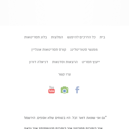
בית
כל הדרכים להיפגש
המלצות
בלוג תסריטאות
מפגשי סטוריטלינג
קורס תסריטאות אונליין
ייעוץ תסריט
הרצאות וסדנאות
דניאלה דורון
צרו קשר
*גם אני שונאת דואר זבל. היו בטוחים שלא אספים. הירשמו!
איך כותבים תסריט? איך כותבים סינופסיס? איך נראה