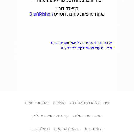
שיהיה בהצלחה ושנזכור ליהנות מהדרך,
דניאלה דורון
מנחת סדנאות כתיבת תסריט
DraftRishon
«
הקודם
: פלטפורמה לניהול תסריט וסרט
»
הבא
: מועדי הגשה לקרן רבינוביץ
בית
כל הדרכים להיפגש
המלצות
בלוג תסריטאות
מפגשי סטוריטלינג
קורס תסריטאות אונליין
ייעוץ תסריט
הרצאות וסדנאות
דניאלה דורון