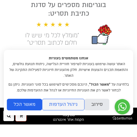
בוגריםות מספרים על סדנת
כתיבת תסריט:
★ ★ ★ ★ ★
"מומלץ לכל מי שיש לו
חלום לכתוב תסריט"
קראו עוד המלצות
אנחנו משתמשים בעוגיות
האתר עושה שימוש בעוגיות לשיפור חוויית הגלישה, ניתוח תנועת גולשים,
לימודי תסריטאות וסטוריטלינג עם
והתאמת תכנים והצעות אישיות. חלק מהעוגיות חיוניות לפעילות התקינה של
דניאלה דורון
האתר.
בלחיצה על
“מאשר הכול”
, הינכם מסכימים לשימוש בכל סוגי העוגיות. ניתן גם
DraftRishon@gmail.com
לבחור לאשר רק את העוגיות החיוניות או לנהל את ההעדפות שלכם.
סירוב
ניהול העדפות
מאשר הכל
folyou
ההזמנה
חיפו
הקמת אתר אינטרנט
שלך