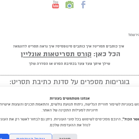
ירשמו!
איך כותבים תסריט? איך כותבים סינופסיס? איך נראה תסריט לדוגמא?
הכל כאן:
קורס תסריטאות אונליין
שילך איתך צעד צעד בכתיבת הסרט או הסדרה שלך
בוגריםות מספרים על סדנת כתיבת תסריט:
★ ★ ★ ★ ★
אנחנו משתמשים בעוגיות
"מומלץ לכל מי שיש לו חלום לכתוב תסריט"
 בעוגיות לשיפור חוויית הגלישה, ניתוח תנועת גולשים, והתאמת תכנים והצעות אישיות
חיוניות לפעילות התקינה של האתר.
קראו עוד המלצות
שר הכול”
, הינכם מסכימים לשימוש בכל סוגי העוגיות. ניתן גם לבחור לאשר רק את העוגיו
לנהל את ההעדפות שלכם.
לימודי תסריטאות וסטוריטלינג עם דניאלה דורון