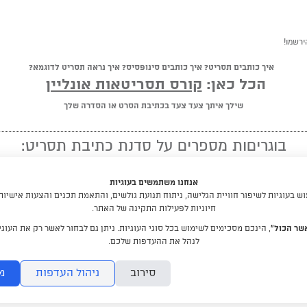
ירשמו!
איך כותבים תסריט? איך כותבים סינופסיס? איך נראה תסריט לדוגמא?
הכל כאן:
קורס תסריטאות אונליין
שילך איתך צעד צעד בכתיבת הסרט או הסדרה שלך
בוגריםות מספרים על סדנת כתיבת תסריט:
★ ★ ★ ★ ★
אנחנו משתמשים בעוגיות
"מומלץ לכל מי שיש לו חלום לכתוב תסריט"
 בעוגיות לשיפור חוויית הגלישה, ניתוח תנועת גולשים, והתאמת תכנים והצעות אישיות
חיוניות לפעילות התקינה של האתר.
קראו עוד המלצות
שר הכול”
, הינכם מסכימים לשימוש בכל סוגי העוגיות. ניתן גם לבחור לאשר רק את העוגיו
לנהל את ההעדפות שלכם.
לימודי תסריטאות וסטוריטלינג עם דניאלה דורון
סירוב
ניהול העדפות
מ
DraftRishon@gmail.com