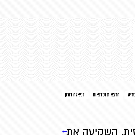
סריט
הרצאות וסדנאות
דניאלה דורון
ית, השקיעה את
←