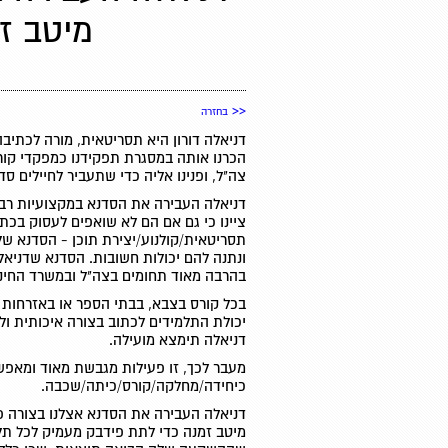
מיטב ז
<<
בחזרה
דניאלה דורון היא תסריטאית, מורה לכתיבה ו
הכרנו אותה במסגרת תפקידנו כמפקדי קור
צה"ל, ופנינו אליה כדי שתעביר לחיילים ס
דניאלה העבירה את הסדנא במקצועיות רבה 
ציינו כי גם אם הם לא שואפים לעסוק בכת
תסריטאית/קולנוע/יצירת תוכן - הסדנא ש
ונתנה להם יכולות חשובות. הסדנא שדניאל
בהרבה מאוד תחומים בצה"ל ובמשרד החינו
בכל קורס בצבא, בבתי הספר או באזרחות ב
יכולת התלמידים לכתוב בצורה איכותית ול
דניאלה תימצא מועילה.
מעבר לכך, זו פעילות מגבשת מאוד ומאפ
כיחידה/מחלקה/קורס/כיתה/שכבה.
דניאלה העבירה את הסדנא אצלנו בצורה 
מיטב זמנה כדי לתת פידבק מעמיק לכל תלמ