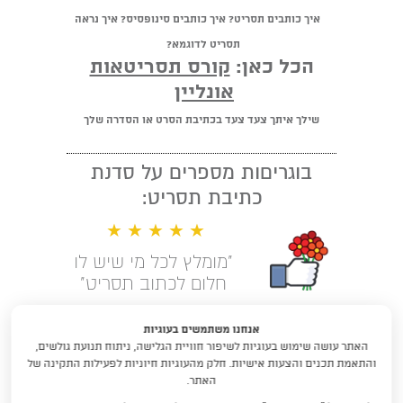
איך כותבים תסריט? איך כותבים סינופסיס? איך נראה
תסריט לדוגמא?
הכל כאן:
קורס תסריטאות
אונליין
שילך איתך צעד צעד בכתיבת הסרט או הסדרה שלך
בוגריםות מספרים על סדנת
כתיבת תסריט:
★ ★ ★ ★ ★
"מומלץ לכל מי שיש לו
חלום לכתוב תסריט"
קראו עוד המלצות
אנחנו משתמשים בעוגיות
האתר עושה שימוש בעוגיות לשיפור חוויית הגלישה, ניתוח תנועת גולשים,
לימודי תסריטאות וסטוריטלינג עם
והתאמת תכנים והצעות אישיות. חלק מהעוגיות חיוניות לפעילות התקינה של
דניאלה דורון
האתר.