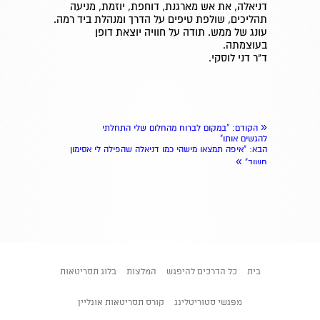
דניאלה, את אש מארגנת, דוחפת, יוזמת, מניעה
תהליכים, שולפת טיפים על הדרך ומנהלת ביד רמה.
עונג של ממש. תודה על חוויה יוצאת דופן
בעוצמתה.
ד"ר דני לוסקי.
«
הקודם
: "במקום לברוח מהחלום שלי התחלתי
להגשים אותו"
הבא
: "איפה תמצאו מישהי כמו דניאלה שהפילה לי אסימון
»
חשוב"
בית
כל הדרכים להיפגש
המלצות
בלוג תסריטאות
מפגשי סטוריטלינג
קורס תסריטאות אונליין