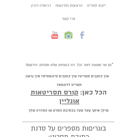
ייעוץ תסריט
הרצאות וסדנאות
דניאלה דורון
צרו קשר
*גם אני שונאת דואר זבל. היו בטוחים שלא אספים. הירשמו!
איך כותבים תסריט? איך כותבים סינופסיס? איך נראה
תסריט לדוגמא?
הכל כאן:
קורס תסריטאות
אונליין
שילך איתך צעד צעד בכתיבת הסרט או הסדרה שלך
בוגריםות מספרים על סדנת
כתיבת תסריט: