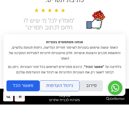
★ ★ ★ ★ ★
"מומלץ לכל מי שיש לו
חלום לכתוב תסריט"
קראו עוד המלצות
אנחנו משתמשים בעוגיות
האתר עושה שימוש בעוגיות לשיפור חוויית הגלישה, ניתוח תנועת גולשים,
לימודי תסריטאות וסטוריטלינג עם
והתאמת תכנים והצעות אישיות. חלק מהעוגיות חיוניות לפעילות התקינה של
דניאלה דורון
האתר.
בלחיצה על
“מאשר הכול”
, הינכם מסכימים לשימוש בכל סוגי העוגיות. ניתן גם
DraftRishon@gmail.com
לבחור לאשר רק את העוגיות החיוניות או לנהל את ההעדפות שלכם.
סירוב
ניהול העדפות
מאשר הכל
folyou
ההזמנה
חיפו
מערכת לבניית אתרים
שלך