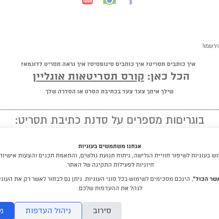
ירשמו!
איך כותבים תסריט? איך כותבים סינופסיס? איך נראה תסריט לדוגמא?
הכל כאן:
קורס תסריטאות אונליין
שילך איתך צעד צעד בכתיבת הסרט או הסדרה שלך
בוגריםות מספרים על סדנת כתיבת תסריט:
★ ★ ★ ★ ★
אנחנו משתמשים בעוגיות
"מומלץ לכל מי שיש לו חלום לכתוב תסריט"
 בעוגיות לשיפור חוויית הגלישה, ניתוח תנועת גולשים, והתאמת תכנים והצעות אישיות
חיוניות לפעילות התקינה של האתר.
קראו עוד המלצות
שר הכול”
, הינכם מסכימים לשימוש בכל סוגי העוגיות. ניתן גם לבחור לאשר רק את העוגיו
לנהל את ההעדפות שלכם.
לימודי תסריטאות וסטוריטלינג עם דניאלה דורון
סירוב
ניהול העדפות
מ
DraftRishon@gmail.com