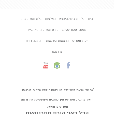
בית
כל הדרכים להיפגש
המלצות
בלוג תסריטאות
מפגשי סטוריטלינג
קורס תסריטאות אונליין
ייעוץ תסריט
הרצאות וסדנאות
דניאלה דורון
צרו קשר
*גם אני שונאת דואר זבל. היו בטוחים שלא אספים. הירשמו!
איך כותבים תסריט? איך כותבים סינופסיס? איך נראה
תסריט לדוגמא?
הכל כאן:
קורס תסריטאות