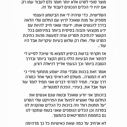
מוצר סופי לסרט אלא יותר חומר גלם לעבוד עמו רק
אם יהיו לי הכלים הנכונים לעבוד על זה.
השלישית, כדי שיהיה לי את הביטחון העצמי
מספיק על מנת שאוכל לרוץ עם החלום שלי הלאה
בדרך להגשים אותו, ידעתי שאני חייב להיות עם
ידע מקצועי והבנה בסיסית ביותר במינימום בכל
הקשור לכתיבת תסריט שזה למעשה מהות כתיבת
הסרט שלי. ואלו רק שלוש בעיות עיקריות אבל היו
עוד..
אז חקרתי ברשת בניסיון למצוא מי שיוכל לסייע לי
לפתור את הבעיות הללו בזמן הקצר ביותר ובדרך
הטובה ביותר וכך הגעתי אלייך דניאלה דורון.
אומר זאת בכנות ומבלי שזה ישמע מתחנף מידי כי
לא זו המטרה.. מעולם לא ראיתי באף אחד כמורה
דרך עבורי, תמיד למדתי דברים ואני תמיד לומד עוד
ועוד אבל את, בעיניי, הפכת למנטורית.
בזכותך אני יודע שאוכל ובטוח שגם אגשים את
החלום שלי ואוציא לפועל את הפרויקט שלי הסרט
"על תחנות רוח" וזה בזכות כל הכלים שהקנית לנו
בסדנה וכן הכלים הנוספים שאני בטוח שתקני לנו
גם בחממת התסריטאים בהמשך.
לא ארחיב על כמה שאת כאישיות כל כך מדהימה