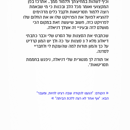
וכיף לשהות במחיצתך וללמוד ממך.. אתרכז בפן
המקצועי ואומר מכל הלב ובכנות כי מי שבאמת
רוצה ללמוד תסריטאות ולקבל כלים מדהימים
להוציא לפועל את הפרויקט שלו או את החלום שלו
לפרויקט כזה, חשוב שיעשה זאת במקום הכי
מושלם לזה ובעיניי זה אצלך דניאלה.
שכתבתי את הסצנות של הסרט שלי וכבר כתבתי
דיאלוג מלא ל 3 סצנות עד כה ולך יש המון קרדיט
על כך והמון תודות למה שהענקת לי ולחבריי
לסדנה.
אז תודה לך מנטורית שלי דניאלה, ניפגש בחממת
תסריטאות".
«
הקודם
: "הגענו לנקודה שבה רצינו להיות, ומעבר"
»
הבא
: "אף אחד לא רצה ללכת הביתה"