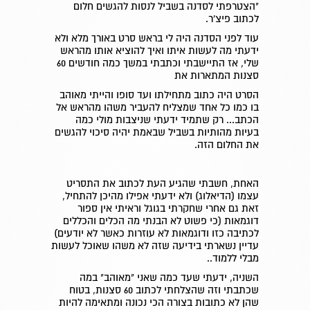
"הצטרפתי לסדנה בשביל לנסות להגשים חלום
לכתוב פיצ'ר.
עוד לפני הסדנה היה לי בראש סרט באורך מלא ולא
ידעתי מה לעשות איתו ואיך להוציא אותו מהראש
שלי, אז התיישבתי וכתבתי במשך כמה חודשים 60
סצנות המתארות את
הסרט היה כתוב מתחילתו ועד סופו והייתי מאוהב
בו כמו כל אחד שמצליח להעביר משהו מהראש אל
הכתב... רק שתמיד ידעתי שניצבות מולי כמה
בעיות מהותיות בשביל שבאמת יהיה סיכוי להגשים
את החלום הזה.
האחת, חשבתי שהגיע העת לכתוב את התסריט
עצמו (הדיאלוג) ולא ידעתי אפילו מהיכן להתחיל,
זאת גם אחרי שחקרתי בגוגל וראיתי אין ספור
דוגמאות (כי פשוט לא הבנתי מה הכלים והכללים
לכתיבה כזו ודוגמאות לא עוזרות כאשר לא יודעים)
עדיין נשארתי בידיעה שזה לא משהו שאוכל לעשות
מבלי ללמוד..
השניה, ידעתי שעד כמה שאני "מאוהב" במה
שכתבתי וזה שהצלחתי לכתוב 60 סצנות, בטוח
שהן לא כתובות בצורה הכי נכונה ומתאימה להיות