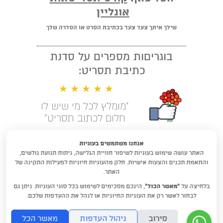
אונליין
שילך איתך צעד צעד בכתיבת הסרט או הסדרה שלך
בוגריםות מספרים על סדנת
כתיבת תסריט:
★ ★ ★ ★ ★
"מומלץ לכל מי שיש לו
חלום לכתוב תסריט"
קראו עוד המלצות
אנחנו משתמשים בעוגיות
האתר עושה שימוש בעוגיות לשיפור חוויית הגלישה, ניתוח תנועת גולשים,
לימודי תסריטאות וסטוריטלינג עם
והתאמת תכנים והצעות אישיות. חלק מהעוגיות חיוניות לפעילות התקינה של
דניאלה דורון
האתר.
בלחיצה על
“מאשר הכול”
, הינכם מסכימים לשימוש בכל סוגי העוגיות. ניתן גם
DraftRishon@gmail.com
לבחור לאשר רק את העוגיות החיוניות או לנהל את ההעדפות שלכם.
סירוב
ניהול העדפות
מאשר הכל