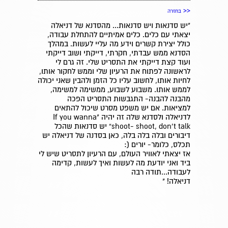
<<
בחזרה
"יש סדנאות ויש סדנאות... מהסדנא של דניאלה
יצאתי עם כלים. כלים אמיתיים להתחלת עבודה,
כולל יצירת קשרים וידע מה עליי לעשות. במהלך
הסדנא ממש עבדתי, חקרתי, דייקתי ושוב דייקתי
ועוד קצת דייקתי את התסריט שלי. זה גרם לי
לראשונה לפתוח את הרעיון שלי וממש לחקור אותו,
לחיות אותו, לחשוב עליו כל הזמן ולהבין שאני יכולה
לממש אותו. משבוע לשבוע, ממשימה למשימה,
מהבנה להבנה- התגבשות התסריט הפכה
למציאות. אם יש משפט מסרט שיכול להתאים
לדניאלה ולסדנא שלה זה יהיה "If you wanna
shoot- shoot, don’t talk” יש סדנאות שהכל
דיבורים ובלה בלה בלה, כאן בסדנה של דניאלה יש
תכלס, כלומר- יורים (:
אז יצאתי לאוויר העולם, עם הרעיון לתסריט שיש לי
ביד ואני יודעת מה לעשות ואיך לעשות, קדימה
לעבודה...תודה רבה
דניאלה! "