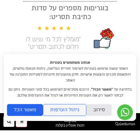
בוגריםות מספרים על סדנת
כתיבת תסריט:
★ ★ ★ ★ ★
"מומלץ לכל מי שיש לו
חלום לכתוב תסריט"
קראו עוד המלצות
אנחנו משתמשים בעוגיות
האתר עושה שימוש בעוגיות לשיפור חוויית הגלישה, ניתוח תנועת גולשים,
לימודי תסריטאות וסטוריטלינג עם
והתאמת תכנים והצעות אישיות. חלק מהעוגיות חיוניות לפעילות התקינה של
דניאלה דורון
האתר.
בלחיצה על
“מאשר הכול”
, הינכם מסכימים לשימוש בכל סוגי העוגיות. ניתן גם
DraftRishon@gmail.com
לבחור לאשר רק את העוגיות החיוניות או לנהל את ההעדפות שלכם.
סירוב
ניהול העדפות
מאשר הכל
folyou
ההזמנה
חיפו
חנות אונליין בקלות
שלך