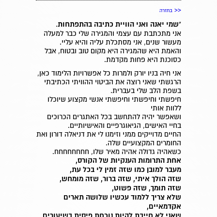
<<
בחזרה
"
שמי יאנה ואני
הוויית כתיבה בהתפתחות
.
אני מתכתבת עם עצמי והמגירה שלי כבר למעלה
מעשור שנים, אני מסתכלת עליה והיא עליי.
והאמת היא שהמגירה היא מקום טוב ובטוח, אבל
כסוכנת היא פחות מקדמת.
אני חיה בניו יורק ולמרות כל אפשרויות הלימוד כאן,
הרגשתי שאני רוצה את הביטוי ההוויתי הכתיבתי
בשפת הלב שלי בעברית.
חיפשתי וחיפשתי וחיפשתי אנשי מקצוע שיוכלו
ללוות אותי
ושאפשר יהיה להתחשב בכל האתגרים הכרוכים
בחיי האישים, הגיאוגרפיים והאישיותיים.
החיים מדוייקים ממני וזימנו לי את דניאלה דורון ואת
החומרים המקצועיים שלה.
כשאהיה גדולה אהיה מאיר שלו, חחחחחחחח.
אחת התרומות הענקיות של הקורס
,
מעבר למובן כמו שזה זמין לי בכל עת
,
שזה הולך איתי, שזה ברור, שזה מומחש
,
שזה תומך, שזה פשוט
,
שלא צריך ללמוד עכשיו שלושה תארים
אקדמאיים
,
שאני לא חייבת להיות נוכחת פיסית בשיעורים