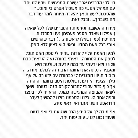
בשלהי הדברים אחר עשרת המפגשים שהיו לנו יחד
עם תמהיל אנושי כה משכיל אסרטיבי ומוכשר
שהסכנת לעשות אך יהא זה מיותר לומר עוד דבר
מה בשבחך.... ובכל זאת.
מידת ההקשבה ונעימות ההסברים שלך לכל שאלה
(ואפילו נשאלה מספר פעמים) נענו בסבלנות
מחויכת (כמו נשאלו לראשונה... ) דבר שהרשים
אותי בכל פעם מחדש וראוי הוא לציון ללא ספק.
למען האמת עליי להודות שהיה לי ספק האם תוכלי
לספק את הסחורה...ראיתי בחורה נאה הנראית כבת
25 28 ולא ידעתי עד כמה יודעת ושולטת היא
ומעבירה נכונה את החומר הרב הזה לכולנו. מודה. ה
ת ב ד ת י!!! התגלית לי כבחורה עם ידע רב על אף
גילך הצעיר היודעת ושולטת היטב בחומר והיה זה
אך כיף גדול עבורי לחבור לקורס הזה ובטוחני שאף
לשאר הקבוצה המרגישה כמוני. והראייה לכך בעצה
ובפה אחד השכלנו והסכמנו כולנו להמשיך לעבר
הדראפט השני אתך ואין ראוי מזה.
אני מודה לך על הידע הרב שנטעת בי ואני בטוח
שעוד נכונו לנו שעות יפות יחד.