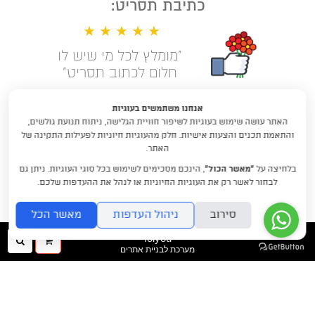
כתיבת תסריט:
★ ★ ★ ★ ★
"מומלץ לכל מי שיש לו
חלום לכתוב תסריט"
קראו עוד המלצות
אנחנו משתמשים בעוגיות
האתר עושה שימוש בעוגיות לשיפור חוויית הגלישה, ניתוח תנועת גולשים,
לימודי תסריטאות וסטוריטלינג עם
והתאמת תכנים והצעות אישיות. חלק מהעוגיות חיוניות לפעילות התקינה של
דניאלה דורון
האתר.
בלחיצה על
“מאשר הכול”
, הינכם מסכימים לשימוש בכל סוגי העוגיות. ניתן גם
DraftRishon@gmail.com
לבחור לאשר רק את העוגיות החיוניות או לנהל את ההעדפות שלכם.
סירוב
ניהול העדפות
מאשר הכל
folyou
ההזמנה
חיפו
מערכת לבניית אתרים
שלך