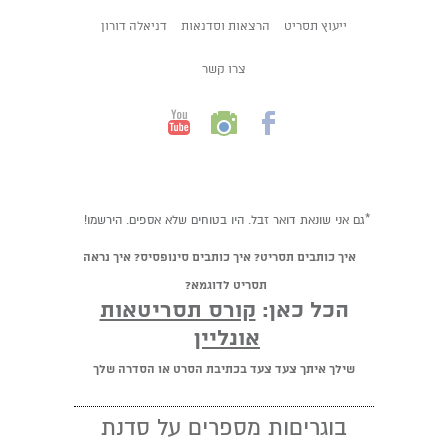
ייעוץ תסריט
הרצאות וסדנאות
דניאלה דורון
צרו קשר
*גם אני שונאת דואר זבל. היו בטוחים שלא אספים. הירשמו!
איך כותבים תסריט? איך כותבים סינופסיס? איך נראה
תסריט לדוגמא?
הכל כאן:
קורס תסריטאות
אונליין
שילך איתך צעד צעד בכתיבת הסרט או הסדרה שלך
בוגריםות מספרים על סדנת