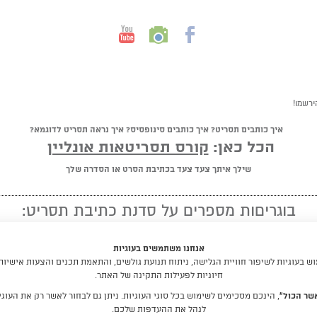
ירשמו!
איך כותבים תסריט? איך כותבים סינופסיס? איך נראה תסריט לדוגמא?
הכל כאן:
קורס תסריטאות אונליין
שילך איתך צעד צעד בכתיבת הסרט או הסדרה שלך
בוגריםות מספרים על סדנת כתיבת תסריט:
★ ★ ★ ★ ★
אנחנו משתמשים בעוגיות
"מומלץ לכל מי שיש לו חלום לכתוב תסריט"
 בעוגיות לשיפור חוויית הגלישה, ניתוח תנועת גולשים, והתאמת תכנים והצעות אישיות
חיוניות לפעילות התקינה של האתר.
קראו עוד המלצות
שר הכול”
, הינכם מסכימים לשימוש בכל סוגי העוגיות. ניתן גם לבחור לאשר רק את העוגיו
לנהל את ההעדפות שלכם.