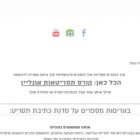
ירשמו!
איך כותבים תסריט? איך כותבים סינופסיס? איך נראה תסריט לדוגמא?
הכל כאן:
קורס תסריטאות אונליין
שילך איתך צעד צעד בכתיבת הסרט או הסדרה שלך
בוגריםות מספרים על סדנת כתיבת תסריט:
★ ★ ★ ★ ★
אנחנו משתמשים בעוגיות
"מומלץ לכל מי שיש לו חלום לכתוב תסריט"
 בעוגיות לשיפור חוויית הגלישה, ניתוח תנועת גולשים, והתאמת תכנים והצעות אישיות
חיוניות לפעילות התקינה של האתר.