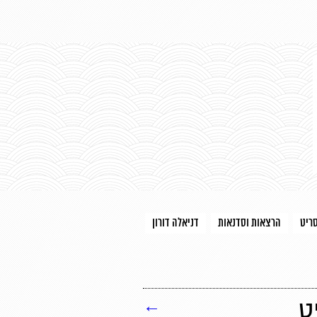
סריט
הרצאות וסדנאות
דניאלה דורון
ט
←