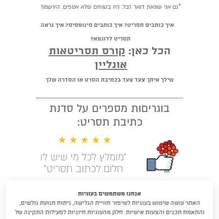
*גם אני שונאת דואר זבל. היו בטוחים שלא אספים. הירשמו!
איך כותבים תסריט? איך כותבים סינופסיס? איך נראה
תסריט לדוגמא?
הכל כאן:
קורס תסריטאות
אונליין
שילך איתך צעד צעד בכתיבת הסרט או הסדרה שלך
בוגריםות מספרים על סדנת
כתיבת תסריט:
★ ★ ★ ★ ★
"מומלץ לכל מי שיש לו
חלום לכתוב תסריט"
קראו עוד המלצות
אנחנו משתמשים בעוגיות
האתר עושה שימוש בעוגיות לשיפור חוויית הגלישה, ניתוח תנועת גולשים,
לימודי תסריטאות וסטוריטלינג עם
והתאמת תכנים והצעות אישיות. חלק מהעוגיות חיוניות לפעילות התקינה של