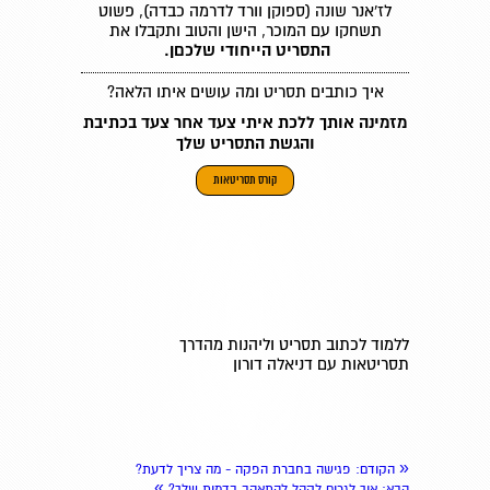
לז'אנר שונה (ספוקן וורד לדרמה כבדה), פשוט
תשחקו עם המוכר, הישן והטוב ותקבלו את
התסריט הייחודי שלכםן.
איך כותבים תסריט ומה עושים איתו הלאה?
מזמינה אותך ללכת איתי צעד אחר צעד בכתיבת
והגשת התסריט שלך
קורס תסריטאות
ללמוד לכתוב תסריט וליהנות מהדרך
תסריטאות עם דניאלה דורון
«
הקודם
: פגישה בחברת הפקה - מה צריך לדעת?
»
הבא
: איך לגרום לקהל להתאהב בדמות שלך?