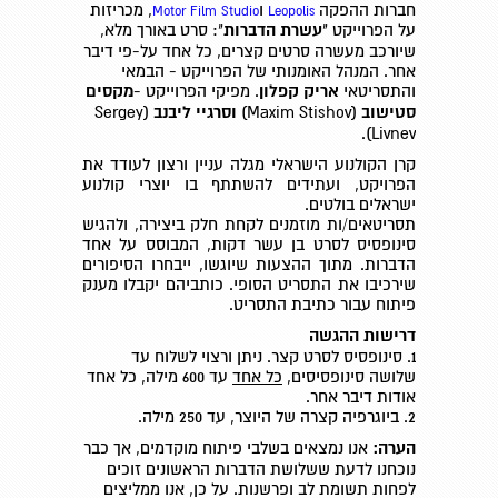
חברות ההפקה
ו
, מכריזות
Motor Film Studio
Leopolis
על הפרוייקט "
עשרת הדברות
": סרט באורך מלא,
שיורכב מעשרה סרטים קצרים, כל אחד על-פי דיבר
אחר. המנהל האומנותי של הפרוייקט - הבמאי
והתסריטאי
אריק קפלון
. מפיקי הפרוייקט -
מקסים
סטישוב
(Maxim Stishov)
וסרגיי ליבנב
(Sergey
Livnev).
קרן הקולנוע הישראלי מגלה עניין ורצון לעודד את
הפרויקט, ועתידים להשתתף בו יוצרי קולנוע
ישראלים בולטים.
תסריטאים/ות מוזמנים לקחת חלק ביצירה, ולהגיש
סינופסיס לסרט בן עשר דקות, המבוסס על אחד
הדברות. מתוך ההצעות שיוגשו, ייבחרו הסיפורים
שירכיבו את התסריט הסופי. כותביהם יקבלו מענק
פיתוח עבור כתיבת התסריט.
דרישות ההגשה
1. סינופסיס לסרט קצר. ניתן ורצוי לשלוח עד
שלושה סינופסיסים,
כל אחד
עד 600 מילה, כל אחד
אודות דיבר אחר.
2. ביוגרפיה קצרה של היוצר, עד 250 מילה.
הערה:
אנו נמצאים בשלבי פיתוח מוקדמים, אך כבר
נוכחנו לדעת ששלושת הדברות הראשונים זוכים
לפחות תשומת לב ופרשנות. על כן, אנו ממליצים