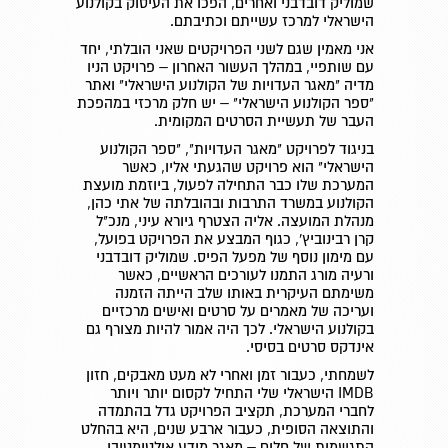
שמוליק דובדבני ואחרים, הפכו את העיסוק בקולנוע
הישראלי למרכז עשייתם וכתיבתם.
אני מאמין שגם לשני הפרויקטים שאני הובלתי, יחד
עם שותפיי, במהלך העשור האחרון – פרויקט הניו
מדיה "מאגר העדויות של הקולנוע הישראלי" ואתר
"ספר הקולנוע הישראלי" – יש חלק מרכזי במהפכת
העבר של תעשיית הסרטים המקומית.
בניגוד לפרויקט "מאגר העדויות", "ספר הקולנוע
הישראלי" הוא פרויקט שהגעתי אליו, כאשר
המערכת שלו כבר התחילה לפעול, ביוזמת מועצת
הקולנוע במשרד התרבות ובהובלתה של אתי כהן,
מנהלת המועצה. אליה הצטרף גיורא עיני, מנכ"ל
קרן רבינוביץ', כגוף המבצע את הפרויקט בפועל,
עם מימון נוסף של מפעל הפיס. שמוליק דובדבני
ורעיה מורג התמנו לעורכים הראשיים, כאשר
משימתם העיקרית באותו שלב הייתה הזמנה
ועריכה של מאמרים על סרטים ואישים מרכזיים
בקולנוע הישראלי. לכך היה אמור להיות מצורף גם
אינדקס סרטים בסיסי.
לשמחתי, כעבור זמן ואחרי לא מעט מאבקים, חזון
IMDB הישראלי שלי התחיל לקסום יותר ויותר
לחברי המערכת, תקציב הפרויקט גדל בהתמדה
והתוצאה הסופית, כעבור ארבע שנים, היא בהחלט
התגשמות של חלום – מאגר מידע אולטימטיבי