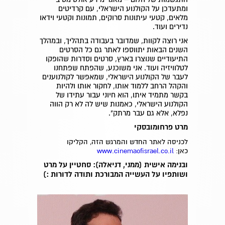
ומתעדכן על הקולנוע הישראלי, עם קרדיטים
מלאים, קטעי עיתונות סרוקים, תמונות וקטעי וידאו
נדירים ועוד.
אני רוצה לקוות, שמדובר בעבודה בתהליך, ובמהלך
השנים הבאות יתווספו לאתר גם כל הסרטים
התיעודיים שנוצרו בארץ, סרטים וסדרות שהופקו
לטלוויזיה ועוד. אני משוכנע, שהפתח שפתחנו
לעבר של הקולנוע הישראלי, שמאפשר לקולנוענים
והקהל הרחב ללמוד אותו, לחקור אותו ולהיות
בקשר מתמיד איתו, הוא חיוני עבור עתידו של
הקולנוע הישראלי, כאמנות שיש לה לא רק הווה
נפלא, אלא גם עבר מרתק".
מרט פרחומובסקי
לכניסה לאתר החדש והמרגש הזה, הקליקו
כאן:
www.cinemaofisrael.co.il
ובנימה אישית (ממני, דניאלה): סחטיין על מרט
ושותפיו על העשייה המבורכת ותודה לדורות :)