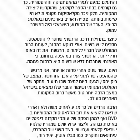
והתעלם כמעט לגמרי מהאסתטיקה וההיסטוריה. כך
גם קורסים בבתי הספר לקולנוע, שהוקדשו ליצירה
המקומית. חלק ניכר מקלאסיקות מקומיות לא היו
קיימות בעותקי צפייה ראויים בארכיונים ובקולנוע
הביתי. העבר של הקולנוע הישראלי היה במשבר
עמוק.
כיוצר בתחילת דרכו, הרגשתי שחסר לי קונטקסט,
חסרים לי שורשים. אולי דווקא כמהגר, לעומת הרוב
המוחלט של חבריי ללימודים, הרגשתי את זה באופן
חריף יותר. הרגשתי צורך במהפכה בתחום, כי
האמנתי שתרבות ללא שורשים היא תרבות פגומה.
היום, עשר שנים אחרי פחות או יותר, אני מרגיש
שהמהפכה שחלמתי עליה אכן התרחשה. ממצב של
ריק יחסי, הגענו היום למצב שבו תיעוד ומחקר של
הקולנוע המקומי ושימור העבר שלו נמצאים בישראל
במצב הרבה יותר טוב מאשר ברוב המקומות
האחרים בעולם.
הרבה קרדיט על כך מגיע לאחים משה ולאון אדרי
שדאגו להוציא את רוב הקלאסיקות המקומיות ב-
DVD ואף לממן הפקה של עותקי הקרנה דיגיטליים
באיכות גבוהה, וליצור ערוץ שלם שמקרין קולנוע
ישראלי קלאסי ועכשווי. בצד השני של המתרס,
עיתונאים וחוקרים כמו פבלו אוטין, יאיר רוה,