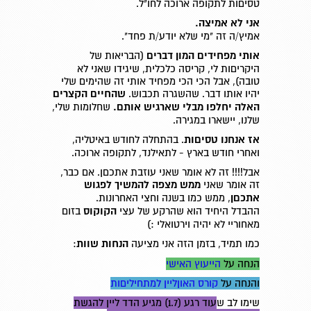
טסיםות לתקופה ארוכה לחו"ל.
אני לא אמיצה.
אמיץ/ה זה "מי שלא יודע/ת פחד".
אותי מפחידים המון דברים
(הבריאות של
היקריםות לי, קריסה כלכלית, שיגידו שאני לא
טובה), אבל הכי הכי מפחיד אותי זה שהימים שלי
יהיו אותו דבר. שהשגרה תכבוש.
שהחיים הקצרים
האלה יחלפו מבלי שארגיש אותם.
שחלומות שלי,
שלנו, יישארו במגירה.
אז אנחנו טסיםות
. בהתחלה לחודש באיטליה,
ואחרי חודש בארץ - לתאילנד, לתקופה ארוכה.
אבל!!!! זה לא אומר שאני עוזבת אתכםן. אם כבר,
זה אומר שאני
ממש מצפה להמשיך לפגוש
אתכםן
, ממש כמו בשנה וחצי האחרונות.
ההבדל היחיד הוא שהרקע של עצי
הקוקוס
בזום
מאחוריי לא יהיה וירטואלי :)
כמו תמיד, בזמן הזה אני מציעה
הנחות שוות
:
הנחה על
הייעוץ האישי
והנחה על
קורס האוןליין למתחיליםות
שימו לב ש
עוד רגע (1.7) מגיע הדד ליין להגשת