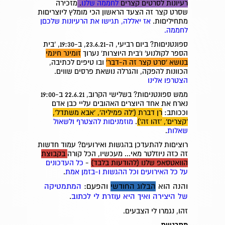
רעיונות לסרטים קצרים
לחממה שלנו
.
מזכירה
שסרט קצר זה הצעד הראשון הכי מומלץ ליוצריםות
מתחיליםות.
אז יאללה, תגישו את הרעיונות שלכםן
לחממה.
ספונטניםות? ביום רביעי, ה-23.6.21, ב-19:30, 'בית
הספר לקולנוע' ו'בית היוצרות' נערוך
זומינר חינמי
בנושא 'סרט קצר זה ה-דבר'
ובו טיפים לכתיבה,
הכוונות להפקה, והגרלה נושאת פרסים שווים.
הצטרפו אלינו
ממש ספונטניםות? בשלישי הקרוב, 22.6.21 ב-19:00
נארח את אחד היוצרים האהובים עליי כבן אדם
וככותב:
רן דברת ('לה פמיליה', 'אבא משתדל',
'קצרים', 'זהו זה')
.
מוזמניםות להצטרף ולשאול
שאלות
.
רוציםות להתעדכן בהגשות ואירועים? עמוד חדשות
זה כזה ניוזלטר מאי... מעכשיו, הכל קורה
בקבוצת
הוואטסאפ שלנו (להודעות בלבד)
-
כל העדכונים
על כל האירועים וכל ההגשות ו-בזמן אמת
.
והנה הוא
הבלוג החודשי
והפעם:
המתמטיקה
של היצירה ואיך היא עוזרת לי לכתוב
.
זהו, נגמרו לי הצבעים.
,