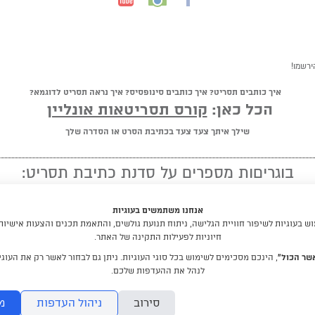
ירשמו!
איך כותבים תסריט? איך כותבים סינופסיס? איך נראה תסריט לדוגמא?
הכל כאן:
קורס תסריטאות אונליין
שילך איתך צעד צעד בכתיבת הסרט או הסדרה שלך
בוגריםות מספרים על סדנת כתיבת תסריט:
★ ★ ★ ★ ★
אנחנו משתמשים בעוגיות
"מומלץ לכל מי שיש לו חלום לכתוב תסריט"
 בעוגיות לשיפור חוויית הגלישה, ניתוח תנועת גולשים, והתאמת תכנים והצעות אישיות
חיוניות לפעילות התקינה של האתר.
קראו עוד המלצות
שר הכול”
, הינכם מסכימים לשימוש בכל סוגי העוגיות. ניתן גם לבחור לאשר רק את העוגיו
לנהל את ההעדפות שלכם.
לימודי תסריטאות וסטוריטלינג עם דניאלה דורון
סירוב
ניהול העדפות
מ
DraftRishon@gmail.com